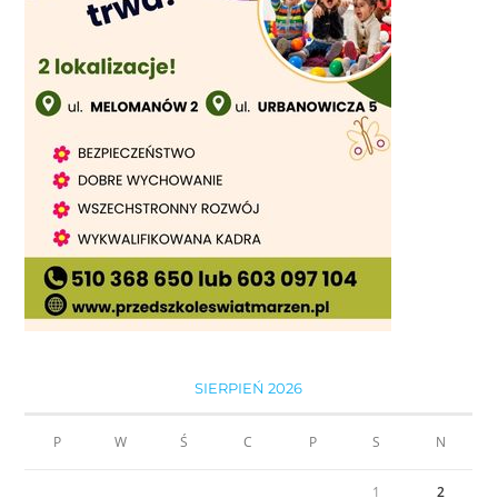
SIERPIEŃ 2026
P
W
Ś
C
P
S
N
1
2