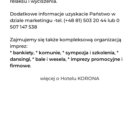
relaksu i wyciszenia.
Dodatkowe informacje uzyskacie Państwo w
dziale marketingu -tel. (+48 81) 503 20 44 lub 0
507 147 538
Zajmujemy się także kompleksową organizacją
imprez:
*
bankiety
, *
komunie
, *
sympozja
i
szkolenia
, *
dansingi
, *
bale
i
wesela
, *
imprezy
promocyjne
i
firmowe
.
więcej o Hotelu KORONA