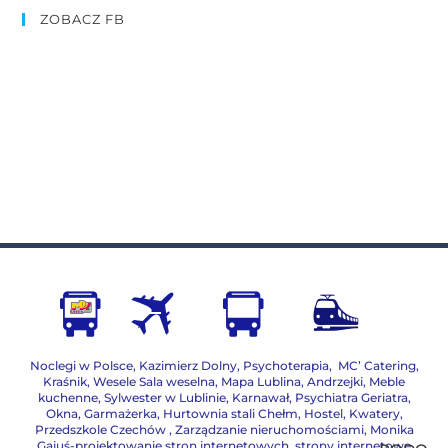
ZOBACZ FB
Noclegi w Polsce
,
Kazimierz Dolny
,
Psychoterapia
,
MC’ Catering
,
Kraśnik
,
Wesele Sala weselna
,
Mapa Lublina
,
Andrzejki
,
Meble
kuchenne
,
Sylwester w Lublinie
,
Karnawał
,
Psychiatra Geriatra
,
Okna
,
Garmażerka
,
Hurtownia stali Chełm
,
Hostel, Kwatery
,
Przedszkole Czechów
,
Zarządzanie nieruchomościami,
Monika
Gajuś-projektowanie stron internetowych, strony internetowe