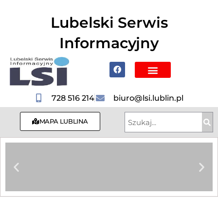
do
treści
Lubelski Serwis
Informacyjny
Poznaj Lublin i region
728 516 214
biuro@lsi.lublin.pl
MAPA LUBLINA