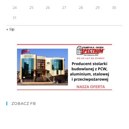
24
25
26
27
28
29
30
31
« lip
ZOBACZ FB