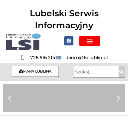
do
treści
Lubelski Serwis
Informacyjny
Poznaj Lublin i region
728 516 214
biuro@lsi.lublin.pl
MAPA LUBLINA