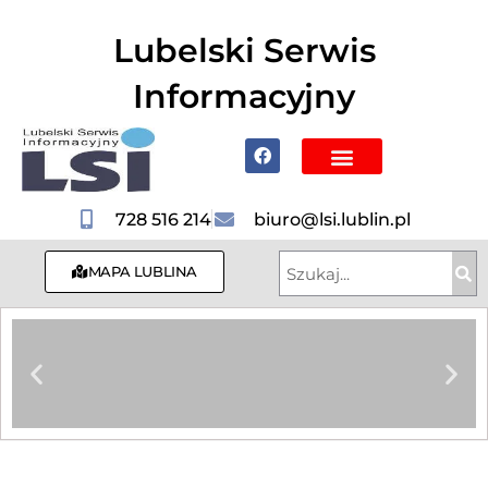
do
treści
Lubelski Serwis
Informacyjny
Poznaj Lublin i region
728 516 214
biuro@lsi.lublin.pl
MAPA LUBLINA