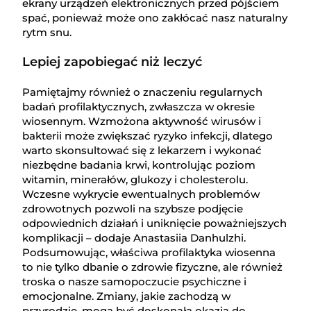
ekrany urządzeń elektronicznych przed pójściem
spać, ponieważ może ono zakłócać nasz naturalny
rytm snu.
Lepiej zapobiegać niż leczyć
Pamiętajmy również o znaczeniu regularnych
badań profilaktycznych, zwłaszcza w okresie
wiosennym. Wzmożona aktywność wirusów i
bakterii może zwiększać ryzyko infekcji, dlatego
warto skonsultować się z lekarzem i wykonać
niezbędne badania krwi, kontrolując poziom
witamin, minerałów, glukozy i cholesterolu.
Wczesne wykrycie ewentualnych problemów
zdrowotnych pozwoli na szybsze podjęcie
odpowiednich działań i uniknięcie poważniejszych
komplikacji – dodaje Anastasiia Danhulzhi.
Podsumowując, właściwa profilaktyka wiosenna
to nie tylko dbanie o zdrowie fizyczne, ale również
troska o nasze samopoczucie psychiczne i
emocjonalne. Zmiany, jakie zachodzą w
przyrodzie, mogą być doskonałą okazją do