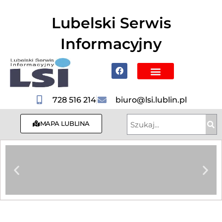
do
treści
Lubelski Serwis
Informacyjny
Poznaj Lublin i region
728 516 214
biuro@lsi.lublin.pl
MAPA LUBLINA