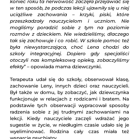
koniec roku ta nerwowość zaczęła przejawiać się
w ten sposób, że podczas lekcji ujawniły się u niej
uciążliwe zachowania – krzyki, piski, które
przeszkadzały nauczycielom i uczniom. Nie
mogliśmy poradzić sobie z tym na poziomie
rozmów z dzieckiem. Nie wiedzieliśmy, dlaczego
tak się zachowuje i co robić. W szkole pomoc też
była niewystarczająca, choć Lena chodzi do
szkoły integracyjnej. Dopiero gdy specjaliści
otoczyli nas kompleksową opieką, zobaczyliśmy
efekty
” – opowiada mama dziewczynki.
Terapeuta udał się do szkoły, obserwował klasę,
zachowanie Leny, innych dzieci oraz nauczycieli.
Był także w domu, by zobaczyć, jak dziewczynka
funkcjonuje w relacjach z rodzicami i bratem. Na
podstawie tych obserwacji wypracował sposoby
radzenia sobie z jej trudnymi zachowaniami na
lekcji. Kiedy nauczyciele zaczęli wdrażać jego
sugestie w życie, w niedługim czasie udało się je
wyeliminować. Rodzina cały czas miała też
wsparcie psychiatry.