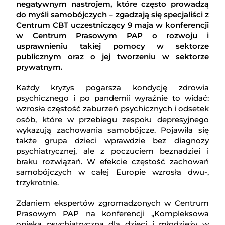
negatywnym nastrojem, które często prowadzą
do myśli samobójczych – zgadzają się specjaliści z
Centrum CBT uczestniczący 9 maja w konferencji
w Centrum Prasowym PAP o rozwoju i
usprawnieniu takiej pomocy w sektorze
publicznym oraz o jej tworzeniu w sektorze
prywatnym.
Każdy kryzys pogarsza kondycję zdrowia
psychicznego i po pandemii wyraźnie to widać:
wzrosła częstość zaburzeń psychicznych i odsetek
osób, które w przebiegu zespołu depresyjnego
wykazują zachowania samobójcze. Pojawiła się
także grupa dzieci wprawdzie bez diagnozy
psychiatrycznej, ale z poczuciem beznadziei i
braku rozwiązań. W efekcie częstość zachowań
samobójczych w całej Europie wzrosła dwu-,
trzykrotnie.
Zdaniem ekspertów zgromadzonych w Centrum
Prasowym PAP na konferencji „Kompleksowa
opieka psychiatryczna dla dzieci i młodzieży w