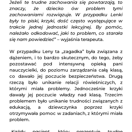
Jeżeli te trudne zachowania się powtarzają, to
znaczy, że dziecko ów problem tymi
zachowaniami rozwiązuje. W przypadku Lenki
były to piski, krzyki, dość często występujące w
trakcie jednej jednostki lekcyjnej. By pomóc,
należało odkodować, jaki to problem, co starała
się nam powiedzieć
” – wyjaśnia terapeuta.
W przypadku Leny ta „zagadka” była związana z
dążeniem, i to bardzo skutecznym, do tego, żeby
pozostawać pod intensywną opieką pani
nauczycielki, do poziomu zarządzania całą klasą,
co dawało jej poczucie bezpieczeństwa. Drugą
rzeczą było unikanie relacji rówieśniczych, z
którymi miała problemy. Jednocześnie krzyki
dawały jej poczucie władzy nad klasą. Trzecim
problemem było unikanie trudności związanych z
edukacją, a dziewczynka poprzez krzyki
otrzymywała pomoc w zadaniach, z którymi miała
problem.
„
Każdy pacjent, który prezentuje trudne