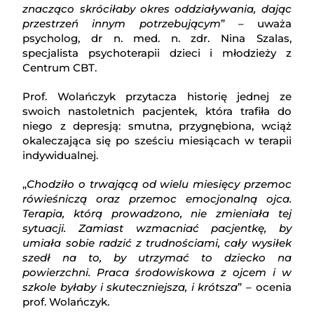
znacząco skróciłaby okres oddziaływania, dając
przestrzeń innym potrzebującym
” – uważa
psycholog, dr n. med. n. zdr. Nina Szalas,
specjalista psychoterapii dzieci i młodzieży z
Centrum CBT.
Prof. Wolańczyk przytacza historię jednej ze
swoich nastoletnich pacjentek, która trafiła do
niego z depresją: smutna, przygnębiona, wciąż
okaleczająca się po sześciu miesiącach w terapii
indywidualnej.
„
Chodziło o trwającą od wielu miesięcy przemoc
rówieśniczą oraz przemoc emocjonalną ojca.
Terapia, którą prowadzono, nie zmieniała tej
sytuacji. Zamiast wzmacniać pacjentkę, by
umiała sobie radzić z trudnościami, cały wysiłek
szedł na to, by utrzymać to dziecko na
powierzchni. Praca środowiskowa z ojcem i w
szkole byłaby i skuteczniejsza, i krótsza
” – ocenia
prof. Wolańczyk.