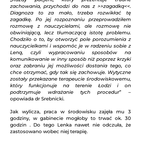
zachowania, przychodzi do nas z >>zagadką<<.
Diagnoza to za mało, trzeba rozwikłać tę
zagadkę. Po jej rozpoznaniu przeprowadziłem
rozmowę z nauczycielami, ale rozmowę nie
obwiniającą, lecz tłumaczącą istotę problemu.
Chodziło o to, by otworzyć pole porozumienia z
nauczycielkami i wspomóc je w radzeniu sobie z
Leną, czyli wypracowaniu sposobów na
komunikowanie w inny sposób niż poprzez krzyki
oraz zabraniu jej możliwości dostania tego, co
chce otrzymać, gdy tak się zachowuje. Wytyczne
zostały przekazane terapeucie środowiskowemu,
który funkcjonuje na terenie Łodzi i on
podtrzymuje wdrażanie tych procedur
” –
opowiada dr Srebnicki.
Jak wylicza, praca w środowisku zajęła mu 3
godziny, w gabinecie mogłoby to trwać ok. 30
godzin . Do tego Lenka nawet nie odczuła, że
zastosowano wobec niej terapię.