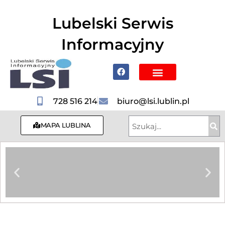
do
treści
Lubelski Serwis
Informacyjny
Poznaj Lublin i region
728 516 214
biuro@lsi.lublin.pl
MAPA LUBLINA