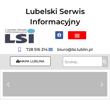
do
treści
Lubelski Serwis
Informacyjny
Poznaj Lublin i region
728 516 214
biuro@lsi.lublin.pl
MAPA LUBLINA