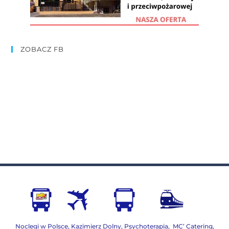
ZOBACZ FB
Noclegi w Polsce
,
Kazimierz Dolny
,
Psychoterapia
,
MC’ Catering
,