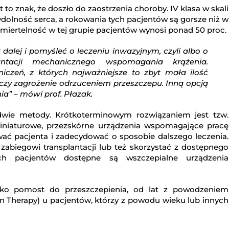
 to znak, że doszło do zaostrzenia choroby. IV klasa w skali
lność serca, a rokowania tych pacjentów są gorsze niż w
miertelność w tej grupie pacjentów wynosi ponad 50 proc.
dalej i pomyśleć o leczeniu inwazyjnym, czyli albo o
antacji mechanicznego wspomagania krążenia.
iczeń, z których najważniejsze to zbyt mała ilość
czy zagrożenie odrzuceniem przeszczepu. Inną opcją
a” – mówi prof. Płazak.
wie metody. Krótkoterminowym rozwiązaniem jest tzw.
miniaturowe, przezskórne urządzenia wspomagające pracę
ować pacjenta i zadecydować o sposobie dalszego leczenia.
abiegowi transplantacji lub też skorzystać z dostępnego
ch pacjentów dostępne są wszczepialne urządzenia
ako pomost do przeszczepienia, od lat z powodzeniem
on Therapy) u pacjentów, którzy z powodu wieku lub innych