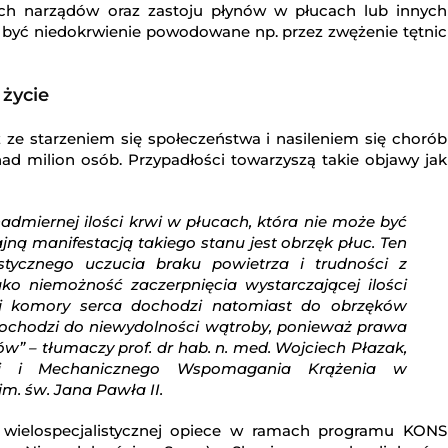
ych narządów oraz zastoju płynów w płucach lub innych
 być niedokrwienie powodowane np. przez zwężenie tętnic
życie
ze starzeniem się społeczeństwa i nasileniem się chorób
d milion osób. Przypadłości towarzyszą takie objawy jak
dmiernej ilości krwi w płucach, która nie może być
jną manifestacją takiego stanu jest obrzęk płuc. Ten
tycznego uczucia braku powietrza i trudności z
ko niemożność zaczerpnięcia wystarczającej ilości
ej komory serca dochodzi natomiast do obrzęków
ochodzi do niewydolności wątroby, ponieważ prawa
w” – tłumaczy prof. dr hab. n. med. Wojciech Płazak,
ogii i Mechanicznego Wspomagania Krążenia w
m. św. Jana Pawła II.
 wielospecjalistycznej opiece w ramach programu KONS