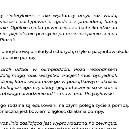
zy >>sterylnie<< – nie wystarczy umyć rąk wodą,
awiczek i postępowanie zgodnie z procedurą, której
nie. Ogólnie trzeba powiedzieć, że technika idzie do
a, pięcioletnie przeżycia po przeszczepieniu serca i
Płazak.
ą priorytetową u młodych chorych, o tyle u pacjentów około
czepienie pompy.
 brali udział w olimpiadach. Poza rezonansem
alej mogą robić wszystko. Pacjent musi być jednak
rodzinę, która wspomoże go w początkowym okresie.
hologicznego, czy chory i jego otoczenie są w stanie
obsługą urządzenia itd.” – mówi prof. Przybyłowski.
jego rodzina są edukowani, na czym polega życie z pompą.
konieczna jest bowiem ciągłość działania pompy.
waż linia zasilająca jest wyprowadzana na zewnątrz: