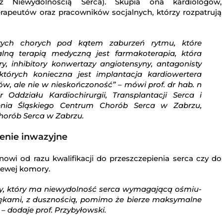
 Niewydolnością Serca). Skupia ona kardiologów,
oterapeutów oraz pracowników socjalnych, którzy rozpatrują
 tych chorych pod kątem zaburzeń rytmu, które
lną terapią medyczną jest farmakoterapia, która
y, inhibitory konwertazy angiotensyny, antagonisty
ektórych konieczna jest implantacja kardiowertera
tów, ale nie w nieskończoność” – mówi prof. dr hab. n
 Oddziału Kardiochirurgii, Transplantacji Serca i
ia Śląskiego Centrum Chorób Serca w Zabrzu,
horób Serca w Zabrzu.
czenie inwazyjne
anowi od razu kwalifikacji do przeszczepienia serca czy do
lewej komory.
ory, który ma niewydolność serca wymagającą ośmiu-
obrzękami, z dusznością, pomimo że bierze maksymalne
 dodaje prof. Przybyłowski.