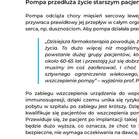
Pompa przedłuża życie starszym pacj
Pompa odciąża chory mięsień sercowy lewej 
przywraca prawidłowy jej przepływ w całym or
serca, np. dusznościom. Aby pompa działała pr
„Dzisiejsza farmakoterapia powoduje, ż
życia. To dużo więcej niż mogliśm
powstanie dużej grupy pacjentów, k
około 60-65 lat i przestają już się dob
musimy im coś zaoferować. I choć 
sztywnego ograniczenia wiekowego
wszczepienie pompy” – wyjaśnia prof. P
Po zabiegu wszczepienia urządzenia do ws
immunosupresji, dzięki czemu unika się ryzyka
pobytu w szpitalu po zabiegu jest krótszy. Dz
kwalifikuje się pacjentów do wszczepienia po
Przewiduje się, że pacjent po implantacji takiej
będzie dużo wyższa, co oznacza, że choć to b
bezpieczne, nie wymaga oczekiwania na dawcę, a