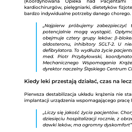
(Koordynowana Opieka nad Pacjentami z
kardiochirurgów, pielęgniarki, dietetyków fizj
bardzo indywidualne potrzeby danego chorego.
„Najpierw próbujemy zabezpieczyć
potencjalnie mogą wystąpić. Optyma
obejmuje cztery grupy leków: β-bloker
aldosteronu, inhibitory SGLT-2. U ni
defibrylatora. To wydłuża życie pacjen
med. Piotr Przybyłowski, koordynator
Mechanicznego Wspomagania Krążen
dyrektor naczelny Śląskiego Centrum C
Kiedy leki przestają działać, czas na le
Pierwsza destabilizacja układu krążenia nie st
implantacji urządzenia wspomagającego pracę 
„Liczy się jakość życia pacjentów. Ch
dziesięciu hospitalizacji rocznie, z 
dawki leków, ma ogromny dyskomfort” –