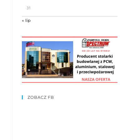
31
« lip
ZOBACZ FB