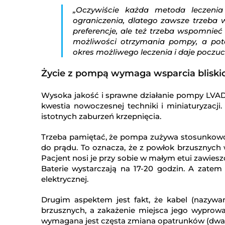
„Oczywiście każda metoda leczeni
ograniczenia, dlatego zawsze trzeba 
preferencje, ale też trzeba wspomnieć
możliwości otrzymania pompy, a pot
okres możliwego leczenia i daje poczuc
Życie z pompą wymaga wsparcia bliskic
Wysoka jakość i sprawne działanie pompy LVAD
kwestia nowoczesnej techniki i miniaturyzacji
istotnych zaburzeń krzepnięcia.
Trzeba pamiętać, że pompa zużywa stosunkowo 
do prądu. To oznacza, że z powłok brzusznych 
Pacjent nosi je przy sobie w małym etui zawies
Baterie wystarczają na 17-20 godzin. A zatem
elektrycznej.
Drugim aspektem jest fakt, że kabel (nazywany
brzusznych, a zakażenie miejsca jego wypro
wymagana jest częsta zmiana opatrunków (dwa, t