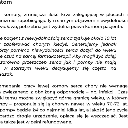
entom
komory, zmniejsza ilość krwi zalegającej w płucach i
ganizmie, zapobiegając tym samym objawom niewydolności
awidłowo, potrzebna jest wydolna prawa komora pacjenta.
e pacjent z niewydolnością serca zyskuje około 10 lat
y zaoferować chorym kiedyś. Generujemy jednak
tórzy pomimo niewydolności serca dożyli do wieku
rze czuć na samej farmakoterapii. Aby mogli żyć dalej,
zarówno przeszczep serca jak i pompy nie mają
, w starszym wieku decydujemy się często na
łazak.
pomagania pracy lewej komory serca chory nie wymaga
 związanego z obniżoną odpornością – np. infekcji. Czas
ięki temu można zwiększyć górną granicę wieku, w którym
mpy – proponuje się ją chorym nawet w wieku 70-72 lat.
 pompy będzie żył co najmniej kilka lat, a jakość jego życia
ardzo drogie urządzenie, opłaca się je wszczepiać. Jest
 także jest w pełni refundowane.