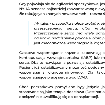
Gdy pojawiają się dolegliwości spoczynkowe, jest
NYHA oznacza najbardziej zaawansowaną niewydo
źle rokujących znanych nowotworach – roczna ś
„W takim przypadku należy zrobić krok 
przeszczepieniu serca, albo impl
Przeszczepienie serca ma wiele ogran
dawców, nadciśnienie płucne u biorcy 
jest mechaniczne wspomaganie krążeni
Czasowe wspomaganie krążenia zapewniają d
kontrapulsacja wewnątrzaortalna (IABP) lub 
serca. Oba te rozwiązania pozwalają ustabiliz
Pacjent już ustabilizowany może być poddany z
wspomagania długoterminowego. Dla taki
wspomagające pracę serca typu LVAD.
Choć początkowo pomyślane były jedynie j
stosowane są jako terapia docelowa (Destinati
obciążeń nie kwalifikują się do transplantacji.