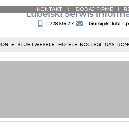
KONTAKT
I
DODAJ FIRMĘ
I
R
Lubelski Serwis Inform
728 516 214
biuro@lsi.lublin.p
ION
ŚLUB I WESELE
HOTELE, NOCLEGI
GASTRON