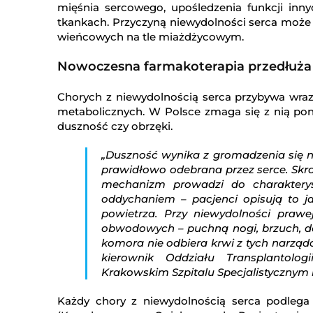
mięśnia sercowego, upośledzenia funkcji inn
tkankach. Przyczyną niewydolności serca może
wieńcowych na tle miażdżycowym.
Nowoczesna farmakoterapia przedłuża 
Chorych z niewydolnością serca przybywa wraz 
metabolicznych. W Polsce zmaga się z nią pona
duszność czy obrzęki.
„Duszność wynika z gromadzenia się na
prawidłowo odebrana przez serce. Skra
mechanizm prowadzi do charakterys
oddychaniem – pacjenci opisują to ja
powietrza. Przy niewydolności praw
obwodowych – puchną nogi, brzuch, d
komora nie odbiera krwi z tych narządó
kierownik Oddziału Transplantol
Krakowskim Szpitalu Specjalistycznym i
Każdy chory z niewydolnością serca podlega