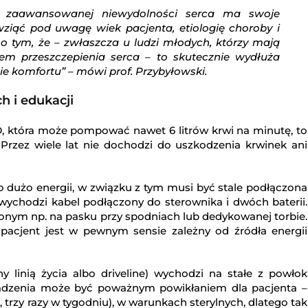
a zaawansowanej niewydolności serca ma swoje
wziąć pod uwagę wiek pacjenta, etiologię choroby i
 o tym, że – zwłaszcza u ludzi młodych, którzy mają
em przeszczepienia serca – to skutecznie wydłuża
ie komfortu” – mówi prof. Przybyłowski.
h i edukacji
, która może pompować nawet 6 litrów krwi na minutę, to
. Przez wiele lat nie dochodzi do uszkodzenia krwinek ani
dużo energii, w związku z tym musi być stale podłączona
wychodzi kabel podłączony do sterownika i dwóch baterii.
zonym np. na pasku przy spodniach lub dedykowanej torbie.
 pacjent jest w pewnym sensie zależny od źródła energii
 linią życia albo driveline) wychodzi na stałe z powłok
wadzenia może być poważnym powikłaniem dla pacjenta –
rzy razy w tygodniu), w warunkach sterylnych, dlatego tak