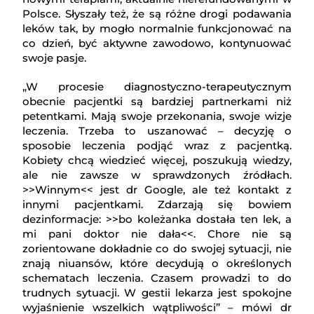
Polsce. Słyszały też, że są różne drogi podawania
leków tak, by mogło normalnie funkcjonować na
co dzień, być aktywne zawodowo, kontynuować
swoje pasje.
„W procesie diagnostyczno-terapeutycznym
obecnie pacjentki są bardziej partnerkami niż
petentkami. Mają swoje przekonania, swoje wizje
leczenia. Trzeba to uszanować – decyzję o
sposobie leczenia podjąć wraz z pacjentką.
Kobiety chcą wiedzieć więcej, poszukują wiedzy,
ale nie zawsze w sprawdzonych źródłach.
>>Winnym<< jest dr Google, ale też kontakt z
innymi pacjentkami. Zdarzają się bowiem
dezinformacje: >>bo koleżanka dostała ten lek, a
mi pani doktor nie dała<<. Chore nie są
zorientowane dokładnie co do swojej sytuacji, nie
znają niuansów, które decydują o określonych
schematach leczenia. Czasem prowadzi to do
trudnych sytuacji. W gestii lekarza jest spokojne
wyjaśnienie wszelkich wątpliwości” – mówi dr