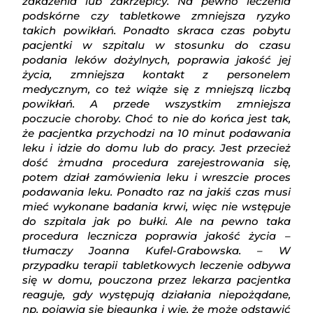
zakażenia lub zakrzepicy. Na pewno leczenia
podskórne czy tabletkowe zmniejsza ryzyko
takich powikłań. Ponadto skraca czas pobytu
pacjentki w szpitalu w stosunku do czasu
podania leków dożylnych, poprawia jakość jej
życia, zmniejsza kontakt z personelem
medycznym, co też wiąże się z mniejszą liczbą
powikłań. A przede wszystkim zmniejsza
poczucie choroby. Choć to nie do końca jest tak,
że pacjentka przychodzi na 10 minut podawania
leku i idzie do domu lub do pracy. Jest przecież
dość żmudna procedura zarejestrowania się,
potem dział zamówienia leku i wreszcie proces
podawania leku. Ponadto raz na jakiś czas musi
mieć wykonane badania krwi, więc nie wstępuje
do szpitala jak po bułki. Ale na pewno taka
procedura lecznicza poprawia jakość życia –
tłumaczy Joanna Kufel-Grabowska. – W
przypadku terapii tabletkowych leczenie odbywa
się w domu, pouczona przez lekarza pacjentka
reaguje, gdy występują działania niepożądane,
np. pojawia się biegunka i wie, że może odstawić