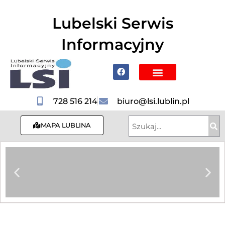
do
treści
Lubelski Serwis
Informacyjny
Poznaj Lublin i region
728 516 214
biuro@lsi.lublin.pl
MAPA LUBLINA