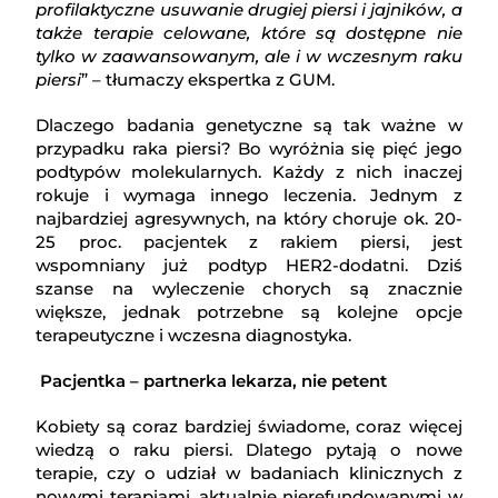
profilaktyczne usuwanie drugiej piersi i jajników, a
także terapie celowane, które są dostępne nie
tylko w zaawansowanym, ale i w wczesnym raku
piersi
” – tłumaczy ekspertka z GUM.
Dlaczego badania genetyczne są tak ważne w
przypadku raka piersi? Bo wyróżnia się pięć jego
podtypów molekularnych. Każdy z nich inaczej
rokuje i wymaga innego leczenia. Jednym z
najbardziej agresywnych, na który choruje ok. 20-
25 proc. pacjentek z rakiem piersi, jest
wspomniany już podtyp HER2-dodatni. Dziś
szanse na wyleczenie chorych są znacznie
większe, jednak potrzebne są kolejne opcje
terapeutyczne i wczesna diagnostyka.
Pacjentka – partnerka lekarza, nie petent
Kobiety są coraz bardziej świadome, coraz więcej
wiedzą o raku piersi. Dlatego pytają o nowe
terapie, czy o udział w badaniach klinicznych z
nowymi terapiami, aktualnie nierefundowanymi w