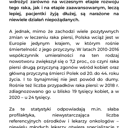
wdrożyć zarówno na wczesnym etapie rozwoju
tego raka, jak i na etapie zaawansowanym, leczą
lepiej, pacjentki żyją dłużej, są narażone na
niewiele działań niepożądanych.
A jednak, mimo że zachodzi wiele pozytywnych
zmian w leczeniu raka piersi, Polska wciąż jest w
Europie jedynym krajem, w którym rośnie
śmiertelność z jego przyczyny. W latach 2010-2016
współczynnik umieralności na ten rodzaj
nowotworu zwiększył się o 7,2 proc., co czyni raka
piersi drugą przyczyną zgonów wśród kobiet oraz
główną przyczyną śmierci Polek od 20. do 44. roku
życia. I to bynajmniej nie jest powód do dumy.
Rośnie też liczba przypadków raka piersi: w 2018 r.
zdiagnozowano go u blisko 19 tysięcy kobiet, a w
2020 – u 24 tysięcy.
Za te statystyki odpowiadają m.in. słaba
profilaktyka, niewystarczająca liczba
referencyjnych ośrodków i lekarzy onkologów –
niewielu młodych lekarzy otwiera specjalizację z