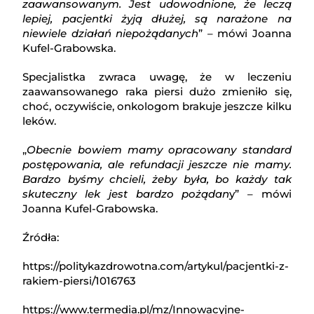
zaawansowanym. Jest udowodnione, że leczą
lepiej, pacjentki żyją dłużej, są narażone na
niewiele działań niepożądanych
” – mówi Joanna
Kufel-Grabowska.
Specjalistka zwraca uwagę, że w leczeniu
zaawansowanego raka piersi dużo zmieniło się,
choć, oczywiście, onkologom brakuje jeszcze kilku
leków.
„
Obecnie bowiem mamy opracowany standard
postępowania, ale refundacji jeszcze nie mamy.
Bardzo byśmy chcieli, żeby była, bo każdy tak
skuteczny lek jest bardzo pożądan
y” – mówi
Joanna Kufel-Grabowska.
Źródła:
https://politykazdrowotna.com/artykul/pacjentki-z-
rakiem-piersi/1016763
https://www.termedia.pl/mz/Innowacyjne-