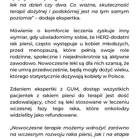
lek na dzień czy dwa. Co ważne, skuteczność
terapii dożylnej i podskórnej jest na tym samym
poziomie
” – dodaje ekspertka.
Mówienie o komforcie leczenia zyskuje inny
wymiar, gdy uświadomimy sobie, że HER2-dodatni
rak piersi, często występuje u kobiet młodszych,
przed menopauzą, które pełnią swoje role
rodzinne, społeczne i niejednokrotnie są aktywne
zawodowo. Nowoczesne leki są dla nich szansą, że
nie umrą przedwcześnie, będą mogły dożyć wieku,
którego statystycznie dożywają kobiety w Polsce.
Zdaniem ekspertki z GUM, dostęp wszystkich
pacjentek z rakiem piersi do terapii jest dość
zadowalający, choć są leki stosowane w leczeniu
wczesnej fazy tego raka, które onkolodzy
widzieliby jako refundowane.
„
Nowoczesne terapie możemy wdrożyć zarówno
na wczesnym rozwoju raka piersi, jak i na etapie