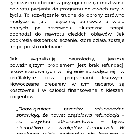
tymczasem obecne zapisy ograniczają możliwość
powrotu pacjenta do programu do dwóch razy w
życiu. To rozwiązanie trudne do obrony zarówno
medycznie, jak i etycznie, ponieważ u wielu
chorych po przerwaniu skutecznej terapii
dochodzi do nawrotu ciężkich objawów. Jak
podkreśla ekspertka: leczenie, które działa, zostaje
im po prostu odebrane.
Jak sygnalizują neurolodzy, jeszcze
poważniejszym problemem jest brak refundacji
leków stosowanych w migrenie epizodycznej i w
profilaktyce poza programami lekowymi.
Nowoczesne preparaty, w tym gepanty, są
kosztowne i w całości finansowane z kieszeni
pacjentów.
„Obowiązujące przepisy refundacyjne
sprawiają, że nawet częściowa refundacja –
na przykład 30-procentowa – bywa
niemożliwa ze względów formalnych. W
rezultacie wielu pacjentów nie korzysta z