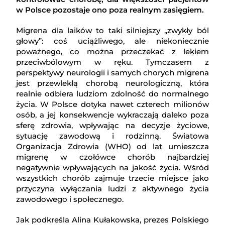
w Polsce pozostaje ono poza realnym zasięgiem.
Migrena dla laików to taki silniejszy „zwykły ból
głowy”: coś uciążliwego, ale niekoniecznie
poważnego, co można przeczekać z lekiem
przeciwbólowym w ręku. Tymczasem z
perspektywy neurologii i samych chorych migrena
jest przewlekłą chorobą neurologiczną, która
realnie odbiera ludziom zdolność do normalnego
życia. W Polsce dotyka nawet czterech milionów
osób, a jej konsekwencje wykraczają daleko poza
sferę zdrowia, wpływając na decyzje życiowe,
sytuację zawodową i rodzinną. Światowa
Organizacja Zdrowia (WHO) od lat umieszcza
migrenę w czołówce chorób najbardziej
negatywnie wpływających na jakość życia. Wśród
wszystkich chorób zajmuje trzecie miejsce jako
przyczyna wyłączania ludzi z aktywnego życia
zawodowego i społecznego.
Jak podkreśla Alina Kułakowska, prezes Polskiego