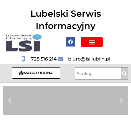
do
treści
Lubelski Serwis
Informacyjny
Poznaj Lublin i region
728 516 214
biuro@lsi.lublin.pl
MAPA LUBLINA