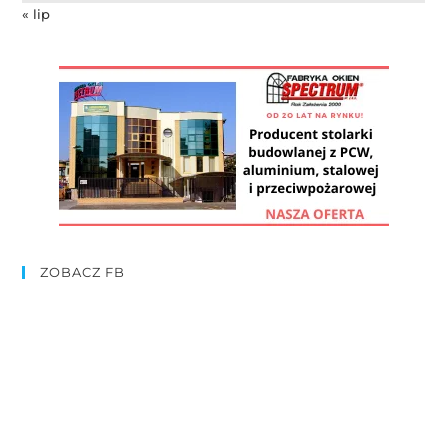
« lip
ZOBACZ FB