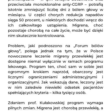
przeciwciała monoklonalne anty-CGRP – potrafią
istotnie zmniejszyć liczbę dni z bólem głowy w
miesiącu. U części chorych redukcja napadów
sięga 50 procent, u niektórych dochodzi wręcz do
ich całkowitego ustąpienia. Migrena, choć
pozostaje chorobą na całe życie, może być dzięki
nim skutecznie kontrolowana.
Problem, jaki podnoszono na „Forum bólów
głowy”, polega jednak na tym, że w Polsce
nowoczesne leczenie migreny przewlekłej jest
dostępne niemal wyłącznie w ramach programu
lekowego. Program ten, choć sam w sobie jest
ogromnym krokiem naprzód, obarczony jest
licznymi ograniczeniami administracyjnymi i
organizacyjnymi. Jak wskazują dane, leczony jest
w nim zaledwie niewielki odsetek pacjentów
spełniających kryteria – kilka tysięcy osób.
Zdaniem prof. Kułakowskiej program wymaga
pilnych zmian. Migrena jest chorobą przewlekłą, a