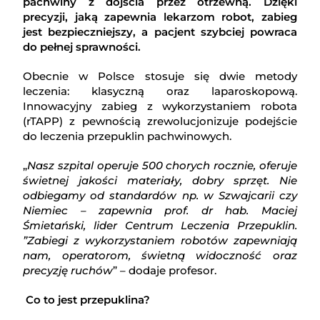
pachwiny z dojścia przez otrzewną. Dzięki
precyzji, jaką zapewnia lekarzom robot, zabieg
jest bezpieczniejszy, a pacjent szybciej powraca
do pełnej sprawności.
Obecnie w Polsce stosuje się dwie metody
leczenia: klasyczną oraz laparoskopową.
Innowacyjny zabieg z wykorzystaniem robota
(rTAPP) z pewnością zrewolucjonizuje podejście
do leczenia przepuklin pachwinowych.
„
Nasz szpital operuje 500 chorych rocznie, oferuje
świetnej jakości materiały, dobry sprzęt. Nie
odbiegamy od standardów np. w Szwajcarii czy
Niemiec – zapewnia prof. dr hab. Maciej
Śmietański, lider Centrum Leczenia Przepuklin.
”Zabiegi z wykorzystaniem robotów zapewniają
nam, operatorom, świetną widoczność oraz
precyzję ruchów
” – dodaje profesor.
Co to jest przepuklina?