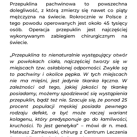
Przepuklina pachwinowa to powszechna
dolegliwość, z którą zmierzy się nawet co piąty
mężczyzna na świecie. Rokrocznie w Polsce z
tego powodu operowanych jest około 45 tysięcy
osób. Operacja przepuklin jest najczęściej
wykonywanym zabiegiem chirurgicznym na
świecie.
„
Przepuklina to nienaturalnie występujący otwór
w powłokach ciała, najczęściej tworzy się w
miejscach tzw. osłabionej odporności. Zwykle są
to pachwiny i okolice pępka. W tych miejscach
nie ma mięśni, jest jedynie tkanka łączna. W
zależności od tego, jakiej jakości tę tkankę
posiadamy, możemy spodziewać się wystąpienia
przepuklin, bądź też nie. Szacuje się, że ponad 25
procent populacji męskiej posiada pewnego
rodzaju defekt, a być może raczej wariant
kolagenu, który predysponuje go do łamliwości,
kruchości. To jest genetyka
” – mówi dr n. med.
Mateusz Zamkowski, chirurg z Centrum Leczenia