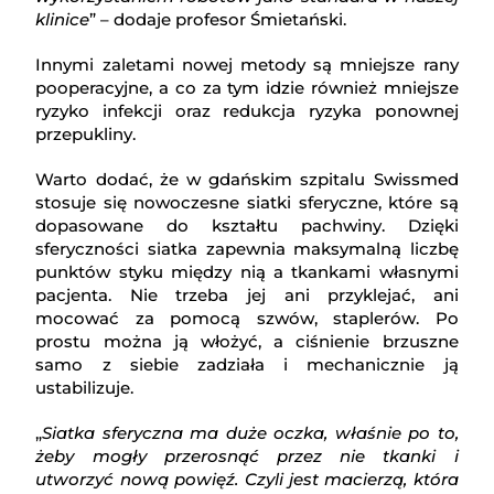
klinice
” – dodaje profesor Śmietański.
Innymi zaletami nowej metody są mniejsze rany
pooperacyjne, a co za tym idzie również mniejsze
ryzyko infekcji oraz redukcja ryzyka ponownej
przepukliny.
Warto dodać, że w gdańskim szpitalu Swissmed
stosuje się nowoczesne siatki sferyczne, które są
dopasowane do kształtu pachwiny. Dzięki
sferyczności siatka zapewnia maksymalną liczbę
punktów styku między nią a tkankami własnymi
pacjenta. Nie trzeba jej ani przyklejać, ani
mocować za pomocą szwów, staplerów. Po
prostu można ją włożyć, a ciśnienie brzuszne
samo z siebie zadziała i mechanicznie ją
ustabilizuje.
„
Siatka sferyczna ma duże oczka, właśnie po to,
żeby mogły przerosnąć przez nie tkanki i
utworzyć nową powięź. Czyli jest macierzą, która