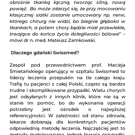
obrośnie tkanką łączną, tworząc silną, nową
powięź. Bo może zdarzyć się, że przy mocowaniu
klasycznej siatki zostanie umocowany np. nerw,
którego chirurg nie widzi, bo biegnie głęboko w
tkankach, a potem chory będzie miał przewlekłe,
trwające do końca życia dolegliwości bólowe
” –
mówi dr n. med. Mateusz Zamkowski.
Dlaczego gdański Swissmed?
Zespół pod przewodnictwem prof. Macieja
Śmietańskiego operujący w szpitalu Swissmed to
liderzy leczenia przepuklin na tle całego kraju.
Trafią tu pacjenci z całej Polski, często są bardzo
trudne i skomplikowane przypadki. Wielu chorych
jest odsyłanych z innych klinik, które nie są w
stanie im pomóc, bo do wykonania operacji
potrzebny jest ośrodek o najwyższej
referencyjności. W zależności od stanu zdrowia,
lekarze dobierają dla konkretnych pacjentów
odpowiednią metodę leczenia. Najczęściej jest to
metoda małoinwazyjna, jednak bywają przypadki,