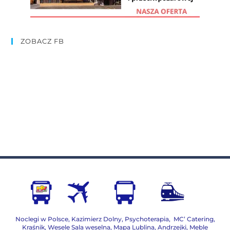
ZOBACZ FB
Noclegi w Polsce
,
Kazimierz Dolny
,
Psychoterapia
,
MC’ Catering
,
Kraśnik
,
Wesele Sala weselna
,
Mapa Lublina
,
Andrzejki
,
Meble