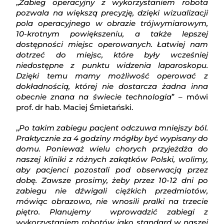
„
Zabieg operacyjny z wykorzystaniem robota
pozwala na większą precyzję, dzięki wizualizacji
pola operacyjnego w obrazie trójwymiarowym,
10-krotnym powiększeniu, a także lepszej
dostępności miejsc operowanych. Łatwiej nam
dotrzeć do miejsc, które były wcześniej
niedostępne z punktu widzenia laparoskopu.
Dzięki temu mamy możliwość operować z
dokładnością, której nie dostarcza żadna inna
obecnie znana na świecie technologia
” – mówi
prof. dr hab. Maciej Śmietański.
„
Po takim zabiegu pacjent odczuwa mniejszy ból.
Praktycznie za 4 godziny mógłby być wypisany do
domu. Ponieważ wielu chorych przyjeżdża do
naszej kliniki z różnych zakątków Polski, wolimy,
aby pacjenci pozostali pod obserwacją przez
dobę. Zawsze prosimy, żeby przez 10-12 dni po
zabiegu nie dźwigali ciężkich przedmiotów,
mówiąc obrazowo, nie wnosili pralki na trzecie
piętro. Planujemy wprowadzić zabiegi z
wykorzystaniem robotów jako standard w naszej