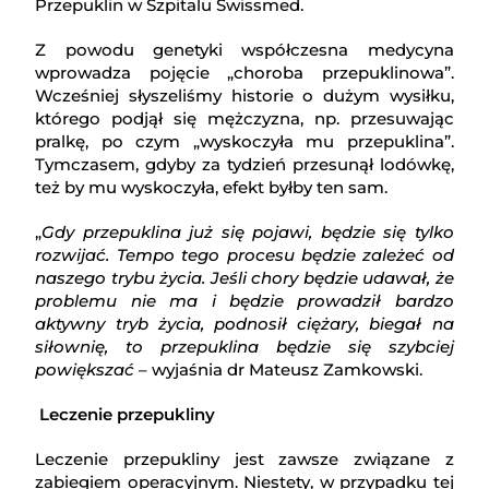
Przepuklin w Szpitalu Swissmed.
Z powodu genetyki współczesna medycyna
wprowadza pojęcie „choroba przepuklinowa”.
Wcześniej słyszeliśmy historie o dużym wysiłku,
którego podjął się mężczyzna, np. przesuwając
pralkę, po czym „wyskoczyła mu przepuklina”.
Tymczasem, gdyby za tydzień przesunął lodówkę,
też by mu wyskoczyła, efekt byłby ten sam.
„
Gdy przepuklina już się pojawi, będzie się tylko
rozwijać. Tempo tego procesu będzie zależeć od
naszego trybu życia. Jeśli chory będzie udawał, że
problemu nie ma i będzie prowadził bardzo
aktywny tryb życia, podnosił ciężary, biegał na
siłownię, to przepuklina będzie się szybciej
powiększać
– wyjaśnia dr Mateusz Zamkowski.
Leczenie przepukliny
Leczenie przepukliny jest zawsze związane z
zabiegiem operacyjnym. Niestety, w przypadku tej