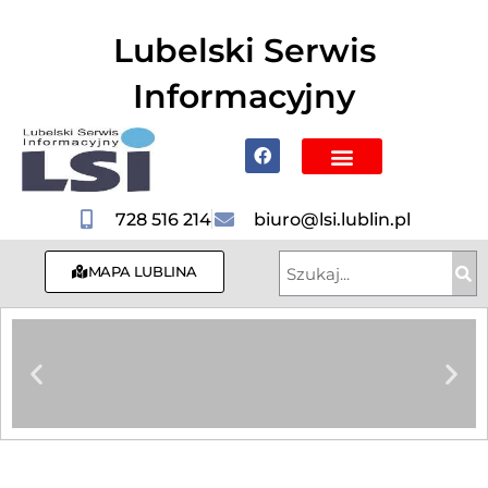
do
treści
Lubelski Serwis
Informacyjny
Poznaj Lublin i region
728 516 214
biuro@lsi.lublin.pl
MAPA LUBLINA