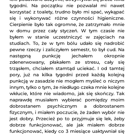
tygodni. Na początku nie pozwalał mi nawet
korzystać z toalety, trudno było mi spać, wykąpać
się i wykonywać różne czynności higieniczne.
Cierpienie było tak ogromne, że zatrzymało mnie
w domu przez cały styczeń. W tym czasie nie
byłem w stanie uczestniczyć w zajęciach na
studiach. To, że w tym bólu udało się nadrobić
pewne rzeczy i zaliczyłem semestr, to był cud. Na
następną punkcję jechałem okropnie
zdenerwowany, płakałem ze stresu, cały się
trząsłem, chciałem stamtąd uciekać. I od tamtej
pory, już na kilka tygodni przed każdą kolejną
punkcją w zasadzie nie mogłem myśleć o niczym
innym, tylko o tym, że niedługo czeka mnie kolejne
wkłucie, które nie wiadomo, jak się skończy. Tak
naprawdę musiałem wybierać pomiędzy moim
dobrostanem psychicznym a dobrostanem
fizycznym, i miałem poczucie, że żaden wybór nie
jest dobry. Przecież po to przyjmuje się lek, żeby
dobrze funkcjonować, ale jak miałem dobrze
funkcjonować, kiedy co 3 miesiące uaktywniał się