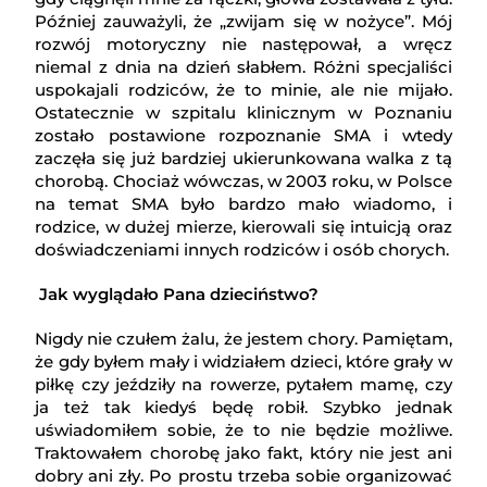
Później zauważyli, że „zwijam się w nożyce”. Mój
rozwój motoryczny nie następował, a wręcz
niemal z dnia na dzień słabłem. Różni specjaliści
uspokajali rodziców, że to minie, ale nie mijało.
Ostatecznie w szpitalu klinicznym w Poznaniu
zostało postawione rozpoznanie SMA i wtedy
zaczęła się już bardziej ukierunkowana walka z tą
chorobą. Chociaż wówczas, w 2003 roku, w Polsce
na temat SMA było bardzo mało wiadomo, i
rodzice, w dużej mierze, kierowali się intuicją oraz
doświadczeniami innych rodziców i osób chorych.
Jak wyglądało Pana dzieciństwo?
Nigdy nie czułem żalu, że jestem chory. Pamiętam,
że gdy byłem mały i widziałem dzieci, które grały w
piłkę czy jeździły na rowerze, pytałem mamę, czy
ja też tak kiedyś będę robił. Szybko jednak
uświadomiłem sobie, że to nie będzie możliwe.
Traktowałem chorobę jako fakt, który nie jest ani
dobry ani zły. Po prostu trzeba sobie organizować