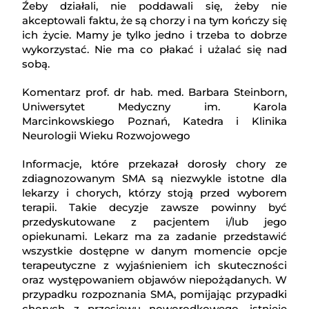
Źeby działali, nie poddawali się, żeby nie
akceptowali faktu, że są chorzy i na tym kończy się
ich życie. Mamy je tylko jedno i trzeba to dobrze
wykorzystać. Nie ma co płakać i użalać się nad
sobą.
Komentarz prof. dr hab. med. Barbara Steinborn,
Uniwersytet Medyczny im. Karola
Marcinkowskiego Poznań, Katedra i Klinika
Neurologii Wieku Rozwojowego
Informacje, które przekazał dorosły chory ze
zdiagnozowanym SMA są niezwykle istotne dla
lekarzy i chorych, którzy stoją przed wyborem
terapii. Takie decyzje zawsze powinny być
przedyskutowane z pacjentem i/lub jego
opiekunami. Lekarz ma za zadanie przedstawić
wszystkie dostępne w danym momencie opcje
terapeutyczne z wyjaśnieniem ich skuteczności
oraz występowaniem objawów niepożądanych. W
przypadku rozpoznania SMA, pomijając przypadki
chorych z przesiewu noworodkowego, istnieje