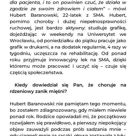
dla pacjenta, i to on powinien czuć, że działa w
zgodzie ze swoim zdrowiem i ciałem
” – mówi
Hubert Baranowski, 22-latek z SMA. Hubert,
pomimo choroby i dużej niepełnosprawności
ruchowej, jest bardzo aktywny: studiuje grafikę,
dojeżdżając w weekendy na Uniwersytet we
Wrocławiu, od poniedziałku do piątku pracuje jako
grafik w drukarni, a na dodatek regularnie, 4 razy w
tygodniu, uczęszcza na rehabilitację. Od ponad
roku przyjmuje innowacyjny lek na SMA, dzięki
któremu może pracować i uczyć się – czuje się
częścią społeczeństwa.
Kiedy dowiedział się Pan, że choruje na
rdzeniowy zanik mięśni?
Hubert Baranowski: nie pamiętam tego momentu,
bo zostałem zdiagnozowany, gdy miałem niewiele
ponad rok. Rodzice opowiadali mi, że początkowo
rozwijałem się prawidłowo, a pierwszy niepokojący
objaw zauważyli podczas prób sadzania mnie –
gdy ciągnęli mnie za rączki, głowa zostawała z tyłu.