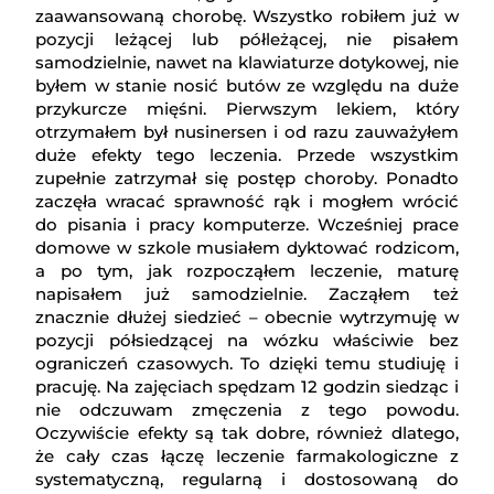
zaawansowaną chorobę. Wszystko robiłem już w
pozycji leżącej lub półleżącej, nie pisałem
samodzielnie, nawet na klawiaturze dotykowej, nie
byłem w stanie nosić butów ze względu na duże
przykurcze mięśni. Pierwszym lekiem, który
otrzymałem był nusinersen i od razu zauważyłem
duże efekty tego leczenia. Przede wszystkim
zupełnie zatrzymał się postęp choroby. Ponadto
zaczęła wracać sprawność rąk i mogłem wrócić
do pisania i pracy komputerze. Wcześniej prace
domowe w szkole musiałem dyktować rodzicom,
a po tym, jak rozpocząłem leczenie, maturę
napisałem już samodzielnie. Zacząłem też
znacznie dłużej siedzieć – obecnie wytrzymuję w
pozycji półsiedzącej na wózku właściwie bez
ograniczeń czasowych. To dzięki temu studiuję i
pracuję. Na zajęciach spędzam 12 godzin siedząc i
nie odczuwam zmęczenia z tego powodu.
Oczywiście efekty są tak dobre, również dlatego,
że cały czas łączę leczenie farmakologiczne z
systematyczną, regularną i dostosowaną do