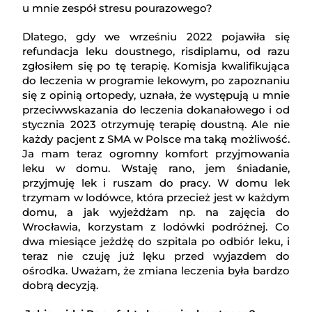
u mnie zespół stresu pourazowego?
Dlatego, gdy we wrześniu 2022 pojawiła się
refundacja leku doustnego, risdiplamu, od razu
zgłosiłem się po tę terapię. Komisja kwalifikująca
do leczenia w programie lekowym, po zapoznaniu
się z opinią ortopedy, uznała, że występują u mnie
przeciwwskazania do leczenia dokanałowego i od
stycznia 2023 otrzymuję terapię doustną. Ale nie
każdy pacjent z SMA w Polsce ma taką możliwość.
Ja mam teraz ogromny komfort przyjmowania
leku w domu. Wstaję rano, jem śniadanie,
przyjmuję lek i ruszam do pracy. W domu lek
trzymam w lodówce, która przecież jest w każdym
domu, a jak wyjeżdżam np. na zajęcia do
Wrocławia, korzystam z lodówki podróżnej. Co
dwa miesiące jeżdżę do szpitala po odbiór leku, i
teraz nie czuję już lęku przed wyjazdem do
ośrodka. Uważam, że zmiana leczenia była bardzo
dobrą decyzją.