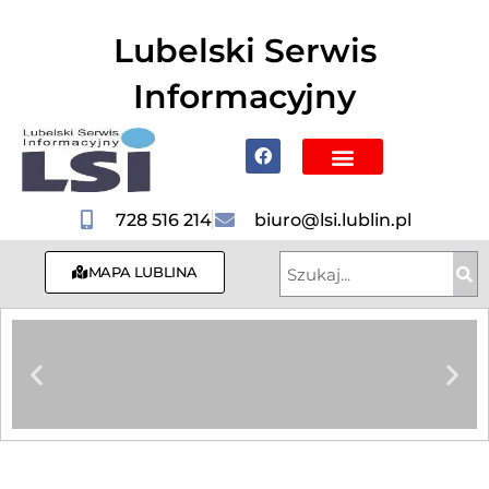
do
treści
Lubelski Serwis
Informacyjny
Poznaj Lublin i region
728 516 214
biuro@lsi.lublin.pl
MAPA LUBLINA