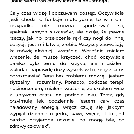
Jakie widzi Pan efekty leczenia doustnego?
Cały czas widzę i odczuwam postęp. Oczywiście,
jeśli chodzi o funkcje motoryczne, to w moim
przypadku nie można spodziewać się
spektakularnych sukcesów, ale czuję, że pewne
rzeczy, jak np. przełożenie ręki czy nogi do innej
pozycji, jest mi łatwiej zrobić. Wszyscy zauważają,
że mówię głośniej i wyraźniej. Wcześniej miałem
wrażenie, że muszę krzyczeć, choć oczywiście
daleko było temu do krzyku, ale musiałem
wkładać naprawdę duży wysiłek w to, żeby z kimś
porozmawiać. Teraz bez problemu mówię, i jestem
słyszalny i rozumiany. Ponadto, podczas terapii
nusinersenem, miałem wrażenie, że słabłem wraz
z upływem czasu od podania leku. Teraz, gdy
przyjmuję lek codziennie, jestem cały czas
naładowany energią, wręcz czuję się, jakbym
wypijał dziennie o jedną kawę więcej. I to jest
bardzo przyjemne uczucie, bo mogę tyle, co
zdrowy człowiek”.