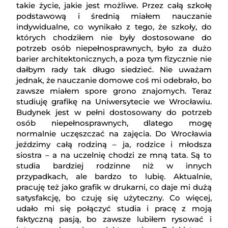
takie życie, jakie jest możliwe. Przez całą szkołę
podstawową i średnią miałem nauczanie
indywidualne, co wynikało z tego, że szkoły, do
których chodziłem nie były dostosowane do
potrzeb osób niepełnosprawnych, było za dużo
barier architektonicznych, a poza tym fizycznie nie
dałbym rady tak długo siedzieć. Nie uważam
jednak, że nauczanie domowe coś mi odebrało, bo
zawsze miałem spore grono znajomych. Teraz
studiuję grafikę na Uniwersytecie we Wrocławiu.
Budynek jest w pełni dostosowany do potrzeb
osób niepełnosprawnych, dlatego mogę
normalnie uczęszczać na zajęcia. Do Wrocławia
jeździmy całą rodziną – ja, rodzice i młodsza
siostra – a na uczelnię chodzi ze mną tata. Są to
studia bardziej rodzinne niż w innych
przypadkach, ale bardzo to lubię. Aktualnie,
pracuję też jako grafik w drukarni, co daje mi dużą
satysfakcję, bo czuję się użyteczny. Co więcej,
udało mi się połączyć studia i pracę z moją
faktyczną pasją, bo zawsze lubiłem rysować i