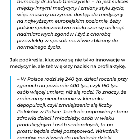
tłumaczy dr Jakub Gierczyński. – To jest sukces
między innymi medycyny i zmiany stylu życia,
więc musimy utrzymać dostęp do medycyny
na najwyższym europejskim poziomie, żeby
polskie społeczeństwo miało szansę uniknąć
nadmiarowych zgonów i żyć z chorobą
przewlekłą w sposób możliwie zbliżony do
normalnego życia.
Jak podkreśla, kluczowe są nie tylko innowacje w
medycynie, ale też większy nacisk na profilaktykę.
– W Polsce rodzi się 240 tys. dzieci rocznie przy
zgonach na poziomie 400 tys., czyli 160 tys.
osób więcej umiera, niż się rodzi. To znaczy, że
zmierzamy nieuchronnie w kierunku
depopulacji, czyli zmniejszenia się liczby
Polaków w Polsce. Jeżeli nie poprawimy stanu
zdrowia dzieci i młodzieży, osób w wieku
produkcyjnym i osób senioralnych, to po
prostu będzie dalej postępować. Wskaźnik
zgonów możliwych do uniknięcia dzięki