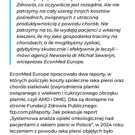
Zdrowia, co oczywiście jest rozsądne. Ale nie
patrzymy na cały szereg innych kosztów
pośrednich, związanych z utraconą
produktywnością z powodu chorób. Nie
patrzymy na to, ile wydają pacjenci z własnej
kieszeni, ile my jako gospodarka tracimy na
chorobach, a ile moglibyśmy zyskać,
gdybyśmy skutecznie i efektywnie je leczyli –
mówi agencji Newseria dr Michał Seweryn,
wiceprezes EconMed Europe.
EconMed Europe opracowało dwa raporty, w
których policzyło koszty społeczne raka piersi oraz
chorób siatkówki (zwyrodnienia plamki
związanego z wiekiem i cukrzycowego obrzęku
plamki, czyli AMD i DME). Oba są dostępne na
stronie Fundacji Zdrowia Publicznego:
fzp.com.pl/raporty. Jak pokazuje raport
„Systemowa analiza opieki onkologicznej nad
pacjentami z rakiem piersi w Polsce”, w 2024 roku
leczeniem z powodu raka piersi objętych było