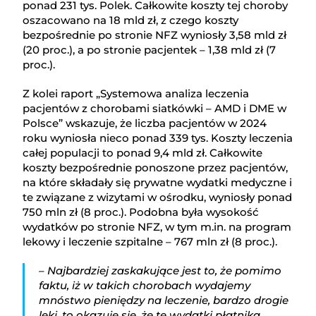
ponad 231 tys. Polek. Całkowite koszty tej choroby
oszacowano na 18 mld zł, z czego koszty
bezpośrednie po stronie NFZ wyniosły 3,58 mld zł
(20 proc.), a po stronie pacjentek – 1,38 mld zł (7
proc.).
Z kolei raport „Systemowa analiza leczenia
pacjentów z chorobami siatkówki – AMD i DME w
Polsce” wskazuje, że liczba pacjentów w 2024
roku wyniosła nieco ponad 339 tys. Koszty leczenia
całej populacji to ponad 9,4 mld zł. Całkowite
koszty bezpośrednie ponoszone przez pacjentów,
na które składały się prywatne wydatki medyczne i
te związane z wizytami w ośrodku, wyniosły ponad
750 mln zł (8 proc.). Podobna była wysokość
wydatków po stronie NFZ, w tym m.in. na program
lekowy i leczenie szpitalne – 767 mln zł (8 proc.).
– Najbardziej zaskakujące jest to, że pomimo
faktu, iż w takich chorobach wydajemy
mnóstwo pieniędzy na leczenie, bardzo drogie
leki, to okazuje się, że te wydatki płatnika