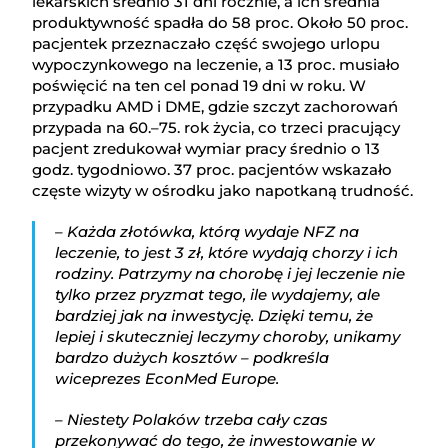
lekarskich średnio 31 dni rocznie, a ich średnia
produktywność spadła do 58 proc. Około 50 proc.
pacjentek przeznaczało część swojego urlopu
wypoczynkowego na leczenie, a 13 proc. musiało
poświęcić na ten cel ponad 19 dni w roku. W
przypadku AMD i DME, gdzie szczyt zachorowań
przypada na 60.–75. rok życia, co trzeci pracujący
pacjent zredukował wymiar pracy średnio o 13
godz. tygodniowo. 37 proc. pacjentów wskazało
częste wizyty w ośrodku jako napotkaną trudność.
– Każda złotówka, którą wydaje NFZ na
leczenie, to jest 3 zł, które wydają chorzy i ich
rodziny. Patrzymy na chorobę i jej leczenie nie
tylko przez pryzmat tego, ile wydajemy, ale
bardziej jak na inwestycję. Dzięki temu, że
lepiej i skuteczniej leczymy choroby, unikamy
bardzo dużych kosztów – podkreśla
wiceprezes EconMed Europe.
– Niestety Polaków trzeba cały czas
przekonywać do tego, że inwestowanie w