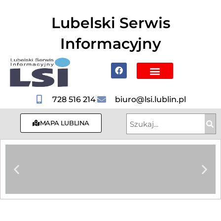
do
treści
Lubelski Serwis
Informacyjny
Poznaj Lublin i region
728 516 214
biuro@lsi.lublin.pl
MAPA LUBLINA