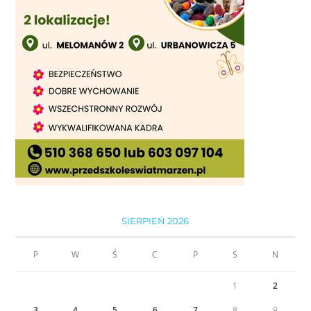
SIERPIEŃ 2026
P
W
Ś
C
P
S
N
1
2
3
4
5
6
7
8
9