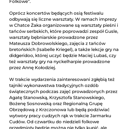
Folkowe”.
Oprócz koncertów będących osią festiwalu
odbywają się liczne warsztaty. W ramach imprezy
w Chatce Żaka organizowane są warsztaty pieśni i
tańców serbskich, które poprowadzi zespół Gusle,
warsztaty bębniarskie prowadzone przez
Mateusza Dobrowolskiego, zajęcia z tańców
bretońskich (Isabelle Kriegel), a także lekcje gry na
didgeridoo, której uczyć będzie Maciej Lubaś, czy
też warsztaty gry na nyckelharpie prowadzone
przez Annę Kołodziej.
W trakcie wydarzenia zainteresowani zgłębią też
tajniki wykonawstwa tradycyjnych ozdób
świątecznych podczas zajęć prowadzonych przez
Agatę Stanowską, Krzysztofa Stanowskiego,
Bożenę Sosnowską oraz Regionalną Grupę
Obrzędową z Krzczonowa lub będą podziwiać
wytwory pracy cudzych rąk w trakcie Jarmarku
Cudów. Od czwartku do niedzieli folkowe
przedmioty będzie można nie tylko kupić, ale