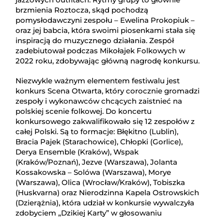
brzmienia Roztocza, skąd pochodzą
pomysłodawczyni zespołu – Ewelina Prokopiuk –
oraz jej babcia, która swoimi piosenkami stała się
inspiracją do muzycznego działania. Zespół
zadebiutował podczas Mikołajek Folkowych w
2022 roku, zdobywając główną nagrodę konkursu.
Niezwykle ważnym elementem festiwalu jest
konkurs Scena Otwarta, który corocznie gromadzi
zespoły i wykonawców chcących zaistnieć na
polskiej scenie folkowej. Do koncertu
konkursowego zakwalifikowało się 12 zespołów z
całej Polski. Są to formacje: Błękitno (Lublin),
Bracia Pajek (Starachowice), Chłopki (Gorlice),
Derya Ensemble (Kraków), Wspak
(Kraków/Poznań), Jezve (Warszawa), Jolanta
Kossakowska – Solówa (Warszawa), Morye
(Warszawa), Olica (Wrocław/Kraków), Tobiszka
(Huskvarna) oraz Nierodzinna Kapela Ostrowskich
(Dzierążnia), która udział w konkursie wywalczyła
zdobyciem „Dzikiej Karty” w głosowaniu