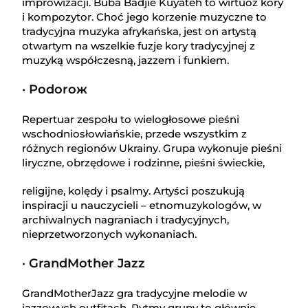
improwizacji. Buba Badjie Kuyateh to wirtuoz kory
i kompozytor. Choć jego korzenie muzyczne to
tradycyjna muzyka afrykańska, jest on artystą
otwartym na wszelkie fuzje kory tradycyjnej z
muzyką współczesną, jazzem i funkiem.
· Podoroж
Repertuar zespołu to wielogłosowe pieśni
wschodniosłowiańskie, przede wszystkim z
różnych regionów Ukrainy. Grupa wykonuje pieśni
liryczne, obrzędowe i rodzinne, pieśni świeckie,
religijne, kolędy i psalmy. Artyści poszukują
inspiracji u nauczycieli – etnomuzykologów, w
archiwalnych nagraniach i tradycyjnych,
nieprzetworzonych wykonaniach.
· GrandMother Jazz
GrandMotherJazz gra tradycyjne melodie w
jazzowych outfitach. Rytmy grupy to głównie