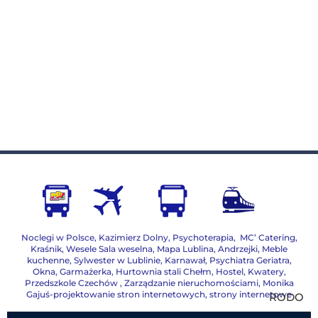
Noclegi w Polsce
,
Kazimierz Dolny
,
Psychoterapia
,
MC’ Catering
,
Kraśnik
,
Wesele Sala weselna
,
Mapa Lublina
,
Andrzejki
,
Meble
kuchenne
,
Sylwester w Lublinie
,
Karnawał
,
Psychiatra Geriatra
,
Okna
,
Garmażerka
,
Hurtownia stali Chełm
,
Hostel, Kwatery
,
Przedszkole Czechów
,
Zarządzanie nieruchomościami,
Monika
Gajuś-projektowanie stron internetowych, strony internetowe
RODO