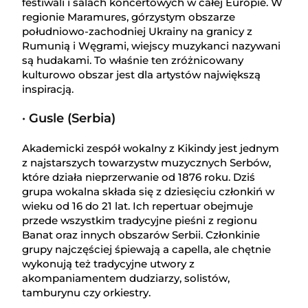
festiwali i salach koncertowych w całej Europie. W
regionie Maramures, górzystym obszarze
południowo-zachodniej Ukrainy na granicy z
Rumunią i Węgrami, wiejscy muzykanci nazywani
są hudakami. To właśnie ten zróżnicowany
kulturowo obszar jest dla artystów największą
inspiracją.
· Gusle (Serbia)
Akademicki zespół wokalny z Kikindy jest jednym
z najstarszych towarzystw muzycznych Serbów,
które działa nieprzerwanie od 1876 roku. Dziś
grupa wokalna składa się z dziesięciu członkiń w
wieku od 16 do 21 lat. Ich repertuar obejmuje
przede wszystkim tradycyjne pieśni z regionu
Banat oraz innych obszarów Serbii. Członkinie
grupy najczęściej śpiewają a capella, ale chętnie
wykonują też tradycyjne utwory z
akompaniamentem dudziarzy, solistów,
tamburynu czy orkiestry.