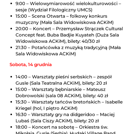
9:00 – Wielowymiarowość wielokulturowości –
sesje (Wydział Filologiczny UMCS)
15:00 – Scena Otwarta – folkowy konkurs
muzyczny (Mała Sala Widowiskowa ACKiM)
20:00 – Koncert – Przemysław Strączek Cultural
Concept feat. Buba Badjie Kuyateh (Duża Sala
Widowiskowa ACKiM), bilety: 40/30 zł
21:30 – Potańcówka z muzyką tradycyjną (Mała
Sala Widowiskowa ACKiM)
Sobota, 14 grudnia
14:00 – Warsztaty pieśni serbskich – zespół
Gusle (Sala Teatralna ACKiM), bilety: 20 zł
15:00 – Warsztaty bębniarskie – Mateusz
Dobrowolski (sala 08 ACKiM), bilety: 40 zł
15:30 – Warsztaty tańców bretońskich – Isabelle
Kriegel (hol, I piętro ACKiM)
16:30 – Warsztaty gry na didgeridoo – Maciej
Lubaś (Sala Ciszy ACKiM), bilety: 20 zł
18:00 – Koncert na sobotę – Orkiestra św.
Mikołaja, Gusle (Serbia), Hudaki Village Band