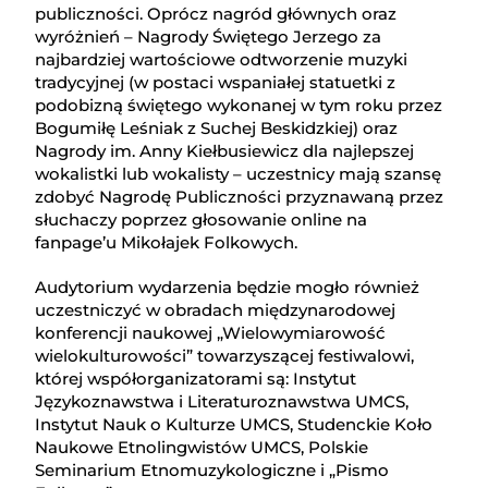
publiczności. Oprócz nagród głównych oraz
wyróżnień – Nagrody Świętego Jerzego za
najbardziej wartościowe odtworzenie muzyki
tradycyjnej (w postaci wspaniałej statuetki z
podobizną świętego wykonanej w tym roku przez
Bogumiłę Leśniak z Suchej Beskidzkiej) oraz
Nagrody im. Anny Kiełbusiewicz dla najlepszej
wokalistki lub wokalisty – uczestnicy mają szansę
zdobyć Nagrodę Publiczności przyznawaną przez
słuchaczy poprzez głosowanie online na
fanpage’u Mikołajek Folkowych.
Audytorium wydarzenia będzie mogło również
uczestniczyć w obradach międzynarodowej
konferencji naukowej „Wielowymiarowość
wielokulturowości” towarzyszącej festiwalowi,
której współorganizatorami są: Instytut
Językoznawstwa i Literaturoznawstwa UMCS,
Instytut Nauk o Kulturze UMCS, Studenckie Koło
Naukowe Etnolingwistów UMCS, Polskie
Seminarium Etnomuzykologiczne i „Pismo