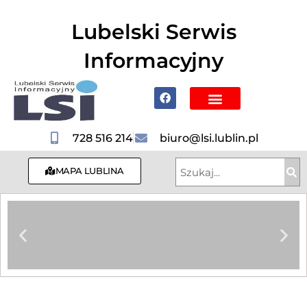
do
treści
Lubelski Serwis
Informacyjny
Poznaj Lublin i region
728 516 214
biuro@lsi.lublin.pl
MAPA LUBLINA