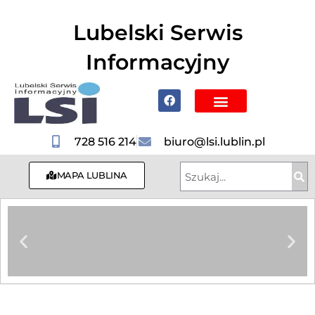
do
treści
Lubelski Serwis
Informacyjny
Poznaj Lublin i region
728 516 214
biuro@lsi.lublin.pl
MAPA LUBLINA