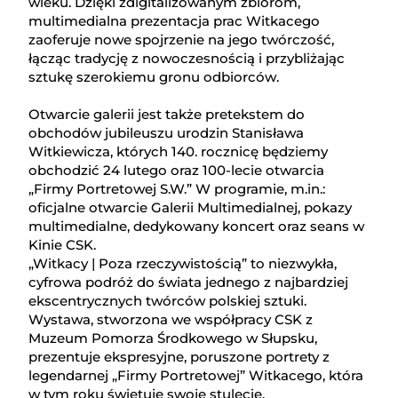
wieku. Dzięki zdigitalizowanym zbiorom,
multimedialna prezentacja prac Witkacego
zaoferuje nowe spojrzenie na jego twórczość,
łącząc tradycję z nowoczesnością i przybliżając
sztukę szerokiemu gronu odbiorców.
Otwarcie galerii jest także pretekstem do
obchodów jubileuszu urodzin Stanisława
Witkiewicza, których 140. rocznicę będziemy
obchodzić 24 lutego oraz 100-lecie otwarcia
„Firmy Portretowej S.W.” W programie, m.in.:
oficjalne otwarcie Galerii Multimedialnej, pokazy
multimedialne, dedykowany koncert oraz seans w
Kinie CSK.
„Witkacy | Poza rzeczywistością” to niezwykła,
cyfrowa podróż do świata jednego z najbardziej
ekscentrycznych twórców polskiej sztuki.
Wystawa, stworzona we współpracy CSK z
Muzeum Pomorza Środkowego w Słupsku,
prezentuje ekspresyjne, poruszone portrety z
legendarnej „Firmy Portretowej” Witkacego, która
w tym roku świętuje swoje stulecie.