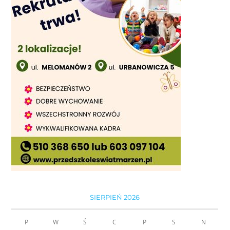
SIERPIEŃ 2026
P
W
Ś
C
P
S
N