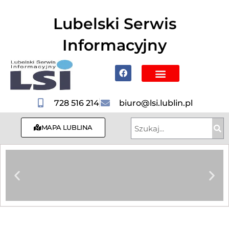
do
treści
Lubelski Serwis
Informacyjny
Poznaj Lublin i region
728 516 214
biuro@lsi.lublin.pl
MAPA LUBLINA