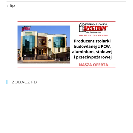
« lip
ZOBACZ FB