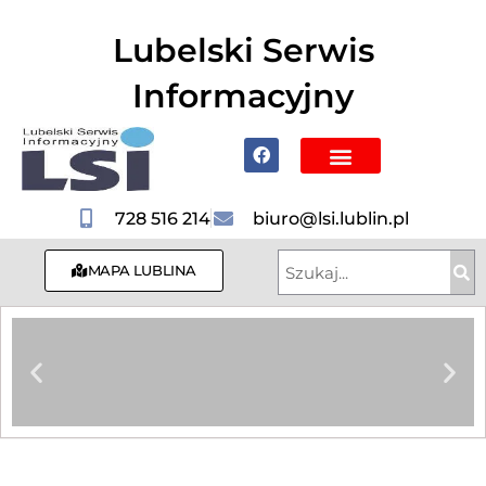
do
treści
Lubelski Serwis
Informacyjny
Poznaj Lublin i region
728 516 214
biuro@lsi.lublin.pl
MAPA LUBLINA