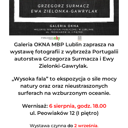
Galeria OKNA
MBP Lublin zaprasza na
wystawę fotografii z wybrzeża Portugalii
autorstwa
Grzegorza Surmacza
i
Ewy
Zielonki-Gawrylak
.
„Wysoka fala”
to ekspozycja o sile mocy
natury oraz oraz nieustraszonych
surferach na wzburzonym oceanie.
Wernisaż:
6 sierpnia, godz. 18.00
ul. Peowiaków 12 (I piętro)
Wystawa czynna
do
2 września
.