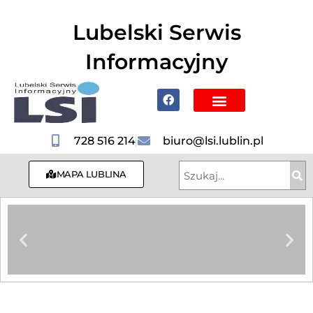
do
treści
Lubelski Serwis
Informacyjny
Poznaj Lublin i region
728 516 214
biuro@lsi.lublin.pl
MAPA LUBLINA