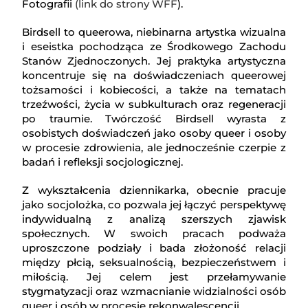
Fotografii
(link do strony WFF
).
Birdsell to queerowa, niebinarna artystka wizualna
i eseistka pochodząca ze Środkowego Zachodu
Stanów Zjednoczonych. Jej praktyka artystyczna
koncentruje się na doświadczeniach queerowej
tożsamości i kobiecości, a także na tematach
trzeźwości, życia w subkulturach oraz regeneracji
po traumie. Twórczość Birdsell wyrasta z
osobistych doświadczeń jako osoby queer i osoby
w procesie zdrowienia, ale jednocześnie czerpie z
badań i refleksji socjologicznej.
Z wykształcenia dziennikarka, obecnie pracuje
jako socjolożka, co pozwala jej łączyć perspektywę
indywidualną z analizą szerszych zjawisk
społecznych. W swoich pracach podważa
uproszczone podziały i bada złożoność relacji
między płcią, seksualnością, bezpieczeństwem i
miłością. Jej celem jest przełamywanie
stygmatyzacji oraz wzmacnianie widzialności osób
queer i osób w procesie rekonwalescencji.