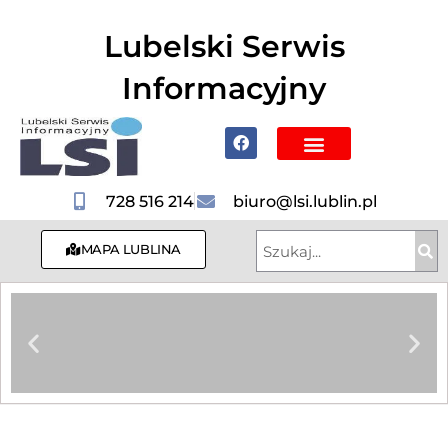
do
treści
Lubelski Serwis
Informacyjny
Poznaj Lublin i region
728 516 214
biuro@lsi.lublin.pl
MAPA LUBLINA