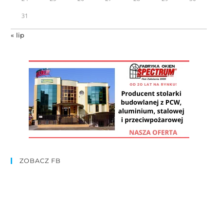
31
« lip
ZOBACZ FB