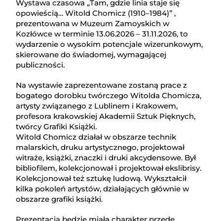
Wystawa czasowa „Tam, gdzie linia staje się
opowieścią… Witold Chomicz (1910–1984)” ,
prezentowana w Muzeum Zamoyskich w
Kozłówce w terminie 13.06.2026 – 31.11.2026, to
wydarzenie o wysokim potencjale wizerunkowym,
skierowane do świadomej, wymagającej
publiczności.
Na wystawie zaprezentowane zostaną prace z
bogatego dorobku twórczego Witolda Chomicza,
artysty związanego z Lublinem i Krakowem,
profesora krakowskiej Akademii Sztuk Pięknych,
twórcy Grafiki Książki.
Witold Chomicz działał w obszarze technik
malarskich, druku artystycznego, projektował
witraże, książki, znaczki i druki akcydensowe. Był
bibliofilem, kolekcjonował i projektował ekslibrisy.
Kolekcjonował też sztukę ludową. Wykształcił
kilka pokoleń artystów, działających głównie w
obszarze grafiki książki.
Prezentacja będzie miała charakter przede