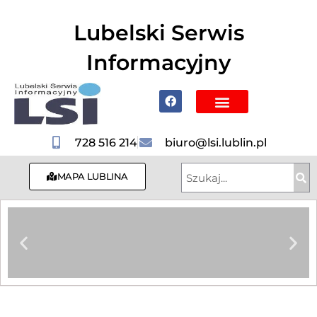
do
treści
Lubelski Serwis
Informacyjny
Poznaj Lublin i region
728 516 214
biuro@lsi.lublin.pl
MAPA LUBLINA