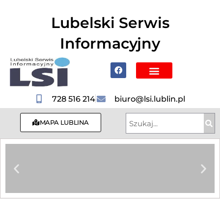
do
treści
Lubelski Serwis
Informacyjny
Poznaj Lublin i region
728 516 214
biuro@lsi.lublin.pl
MAPA LUBLINA