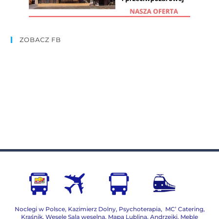
ZOBACZ FB
Noclegi w Polsce
,
Kazimierz Dolny
,
Psychoterapia
,
MC’ Catering
,
Kraśnik
,
Wesele Sala weselna
,
Mapa Lublina
,
Andrzejki
,
Meble