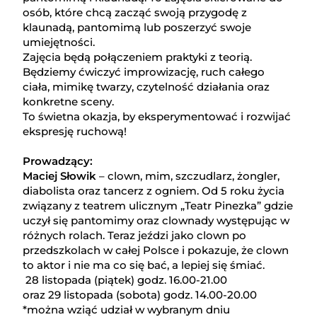
osób, które chcą zacząć swoją przygodę z
klaunadą, pantomimą lub poszerzyć swoje
umiejętności.
Zajęcia będą połączeniem praktyki z teorią.
Będziemy ćwiczyć improwizację, ruch całego
ciała, mimikę twarzy, czytelność działania oraz
konkretne sceny.
To świetna okazja, by eksperymentować i rozwijać
ekspresję ruchową!
Prowadzący:
Maciej Słowik
– clown, mim, szczudlarz, żongler,
diabolista oraz tancerz z ogniem. Od 5 roku życia
związany z teatrem ulicznym „Teatr Pinezka” gdzie
uczył się pantomimy oraz clownady występując w
różnych rolach. Teraz jeździ jako clown po
przedszkolach w całej Polsce i pokazuje, że clown
to aktor i nie ma co się bać, a lepiej się śmiać.
28 listopada (piątek) godz. 16.00-21.00
oraz 29 listopada (sobota) godz. 14.00-20.00
*można wziąć udział w wybranym dniu