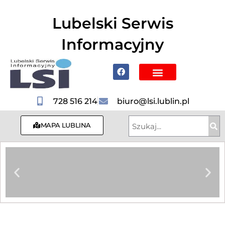
do
treści
Lubelski Serwis
Informacyjny
Poznaj Lublin i region
728 516 214
biuro@lsi.lublin.pl
MAPA LUBLINA