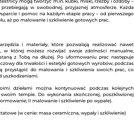
estnicy mogą tworzyć m.in. kubki, miski, rzeźby i ozdoby –
 przebiegają w swobodnej, przyjaznej atmosferze. Każda
sparcie i pomoc na każdym etapie pracy – od pierwszego
łu, aż po malowanie i szkliwienie gotowych prac.
zędzia i materiały, które pozwalają realizować nawet
eń, w której możesz rozwijać swoje zdolności manualne,
ostaną z Tobą na dłużej. Po uformowaniu prac następuje
luczowy dla trwałości i estetyki gotowych wyrobów, podczas
 przystąpić do malowania i szkliwienia swoich prac, co
ed uszkodzeniami.
oimi dziełami można kontynuować podczas kolejnych
swoim tempie. Do wykonania skończonej, poszkliwionej
ormowanie; II malowanie i szkliwienie po wypale).
tatowe (w cenie: masa ceramiczna, wypały i szkliwienie)