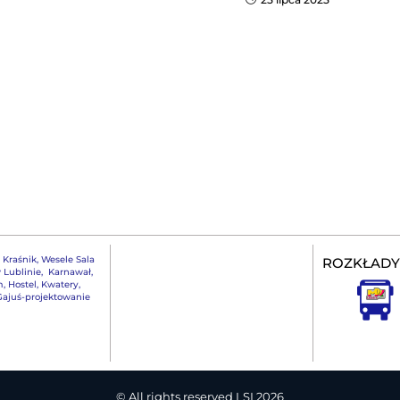
,
Kraśnik
,
Wesele Sala
ROZKŁADY
 Lublinie
,
Karnawał
,
m
,
Hostel, Kwatery
,
ajuś-projektowanie
© All rights reserved LSI 2026