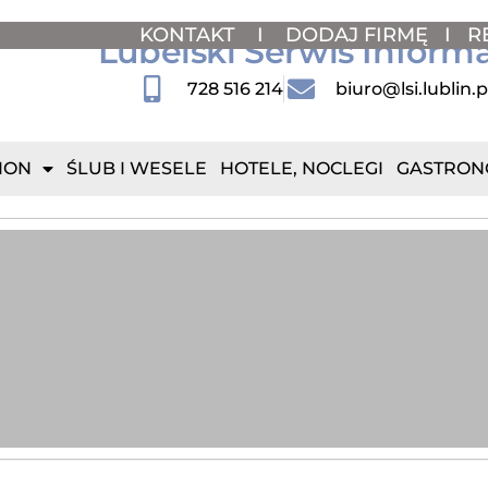
KONTAKT
I
DODAJ FIRMĘ
I
R
Lubelski Serwis Inform
728 516 214
biuro@lsi.lublin.p
ION
ŚLUB I WESELE
HOTELE, NOCLEGI
GASTRON