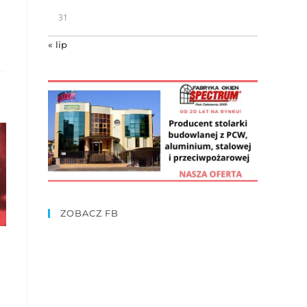
31
« lip
ZOBACZ FB