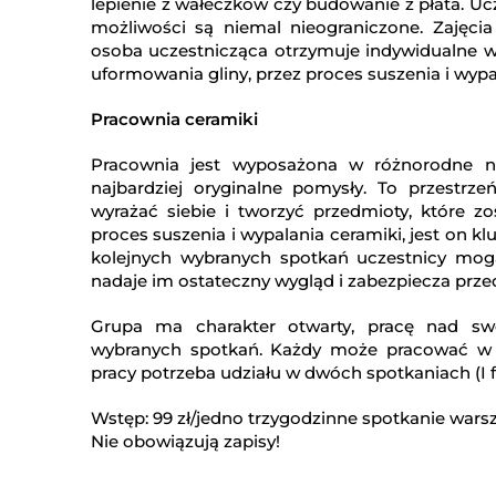
lepienie z wałeczków czy budowanie z płata. Ucz
możliwości są niemal nieograniczone. Zajęcia
osoba uczestnicząca otrzymuje indywidualne w
uformowania gliny, przez proces suszenia i wypa
Pracownia ceramiki
Pracownia jest wyposażona w różnorodne nar
najbardziej oryginalne pomysły. To przestrz
wyrażać siebie i tworzyć przedmioty, które z
proces suszenia i wypalania ceramiki, jest on k
kolejnych wybranych spotkań uczestnicy mogą
nadaje im ostateczny wygląd i zabezpiecza prz
Grupa ma charakter otwarty, pracę nad sw
wybranych spotkań. Każdy może pracować w 
pracy potrzeba udziału w dwóch spotkaniach (I f
Wstęp: 99 zł/jedno trzygodzinne spotkanie warsz
Nie obowiązują zapisy!