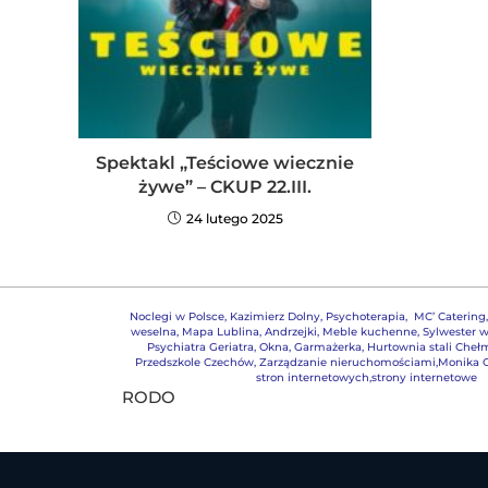
Spektakl „Teściowe wiecznie
żywe” – CKUP 22.III.
24 lutego 2025
Noclegi w Polsce
,
Kazimierz Dolny
,
Psychoterapia
,
MC’ Catering
weselna
,
Mapa Lublina
,
Andrzejki
,
Meble kuchenne
,
Sylwester w
Psychiatra Geriatra
,
Okna
,
Garmażerka
,
Hurtownia stali Cheł
Przedszkole Czechów
,
Zarządzanie nieruchomościami,
Monika G
stron internetowych,strony internetowe
RODO