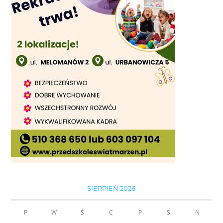
SIERPIEŃ 2026
P
W
Ś
C
P
S
N