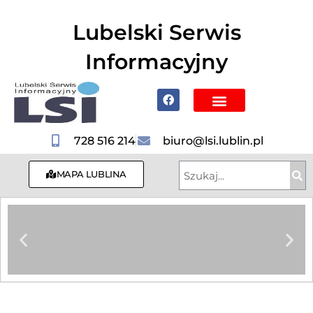
do
treści
Lubelski Serwis
Informacyjny
Poznaj Lublin i region
728 516 214
biuro@lsi.lublin.pl
MAPA LUBLINA