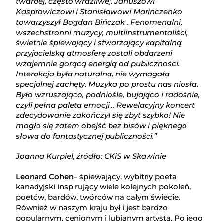
twardej, często wrażliwej. Januszowi
Kasprowiczowi i Stanisławowi Marinczenko
towarzyszył Bogdan Bińczak . Fenomenalni,
wszechstronni muzycy, multiinstrumentaliści,
świetnie śpiewający i stwarzający kapitalną
przyjacielską atmosferę zostali obdarzeni
wzajemnie gorącą energią od publiczności.
Interakcja była naturalna, nie wymagała
specjalnej zachęty. Muzyka po prostu nas niosła.
Było wzruszająco, podniośle, bujająco i radośnie,
czyli pełna paleta emocji… Rewelacyjny koncert
zdecydowanie zakończył się zbyt szybko! Nie
mogło się zatem obejść bez bisów i pięknego
słowa do fantastycznej publiczności.”
Joanna Kurpiel, źródło: CKiS w Skawinie
Leonard Cohen
– śpiewający, wybitny poeta
kanadyjski inspirujący wiele kolejnych pokoleń,
poetów, bardów, twórców na całym świecie.
Również w naszym kraju był i jest bardzo
popularnym, cenionym i lubianym artystą. Po jego