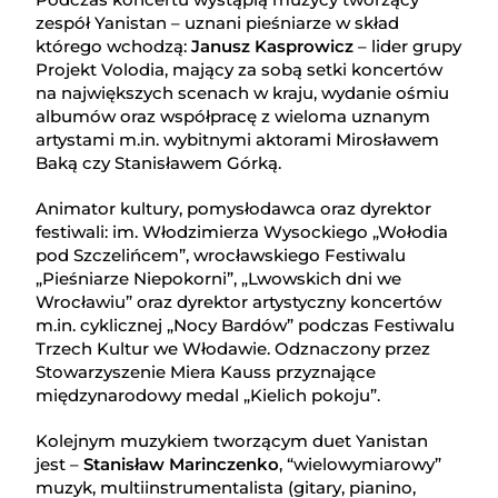
zespół Yanistan – uznani pieśniarze w skład
którego wchodzą:
Janusz Kasprowicz
– lider grupy
Projekt Volodia, mający za sobą setki koncertów
na największych scenach w kraju, wydanie ośmiu
albumów oraz współpracę z wieloma uznanym
artystami m.in. wybitnymi aktorami Mirosławem
Baką czy Stanisławem Górką.
Animator kultury, pomysłodawca oraz dyrektor
festiwali: im. Włodzimierza Wysockiego „Wołodia
pod Szczelińcem”, wrocławskiego Festiwalu
„Pieśniarze Niepokorni”, „Lwowskich dni we
Wrocławiu” oraz dyrektor artystyczny koncertów
m.in. cyklicznej „Nocy Bardów” podczas Festiwalu
Trzech Kultur we Włodawie. Odznaczony przez
Stowarzyszenie Miera Kauss przyznające
międzynarodowy medal „Kielich pokoju”.
Kolejnym muzykiem tworzącym duet Yanistan
jest –
Stanisław Marinczenko
, “wielowymiarowy”
muzyk, multiinstrumentalista (gitary, pianino,