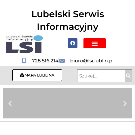
do
treści
Lubelski Serwis
Informacyjny
Poznaj Lublin i region
728 516 214
biuro@lsi.lublin.pl
MAPA LUBLINA