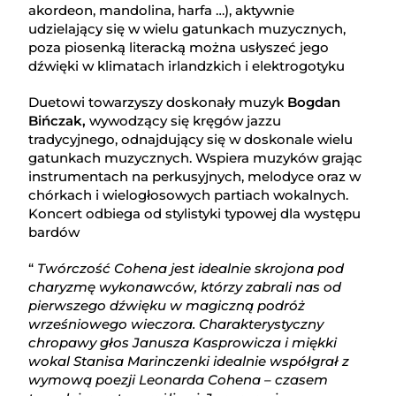
akordeon, mandolina, harfa …), aktywnie
udzielający się w wielu gatunkach muzycznych,
poza piosenką literacką można usłyszeć jego
dźwięki w klimatach irlandzkich i elektrogotyku
Duetowi towarzyszy doskonały muzyk
Bogdan
Bińczak,
wywodzący się kręgów jazzu
tradycyjnego, odnajdujący się w doskonale wielu
gatunkach muzycznych. Wspiera muzyków grając
instrumentach na perkusyjnych, melodyce oraz w
chórkach i wielogłosowych partiach wokalnych.
Koncert odbiega od stylistyki typowej dla występu
bardów
“
Twórczość Cohena jest idealnie skrojona pod
charyzmę wykonawców, którzy zabrali nas od
pierwszego dźwięku w magiczną podróż
wrześniowego wieczora. Charakterystyczny
chropawy głos Janusza Kasprowicza i miękki
wokal Stanisa Marinczenki idealnie współgrał z
wymową poezji Leonarda Cohena – czasem