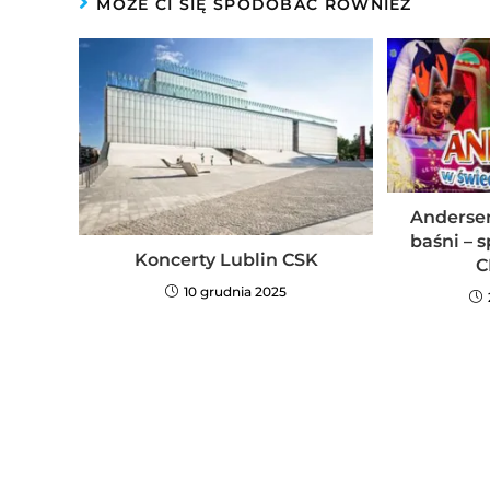
MOŻE CI SIĘ SPODOBAĆ RÓWNIEŻ
Andersen
baśni – s
Koncerty Lublin CSK
C
10 grudnia 2025