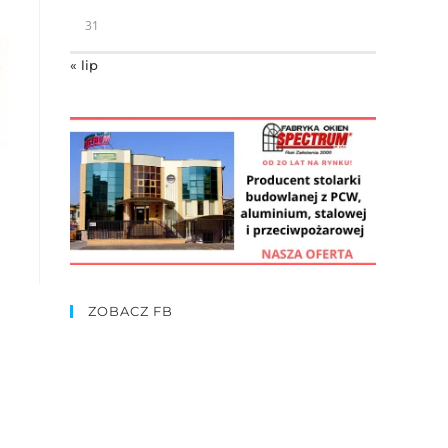
31
« lip
ZOBACZ FB