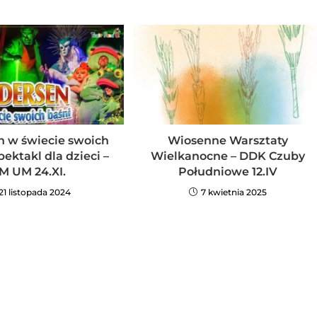
 w świecie swoich
Wiosenne Warsztaty
pektakl dla dzieci –
Wielkanocne – DDK Czuby
M UM 24.XI.
Południowe 12.IV
21 listopada 2024
7 kwietnia 2025