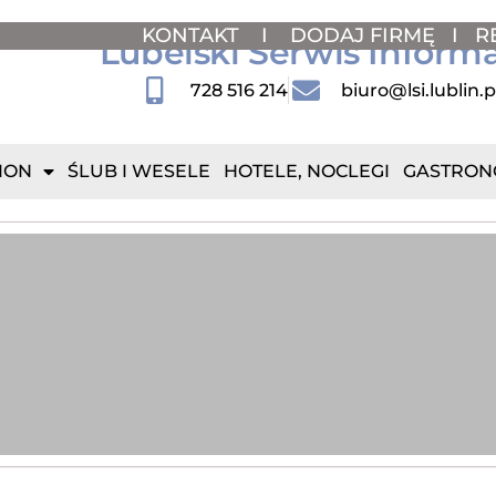
KONTAKT
I
DODAJ FIRMĘ
I
R
Lubelski Serwis Inform
728 516 214
biuro@lsi.lublin.p
ION
ŚLUB I WESELE
HOTELE, NOCLEGI
GASTRON