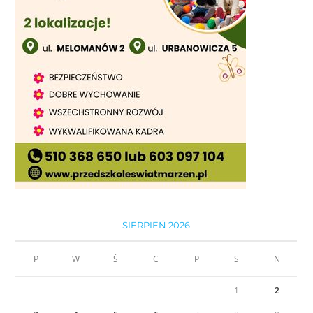
SIERPIEŃ 2026
P
W
Ś
C
P
S
N
1
2