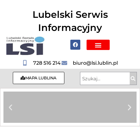
do
treści
Lubelski Serwis
Informacyjny
Poznaj Lublin i region
728 516 214
biuro@lsi.lublin.pl
MAPA LUBLINA