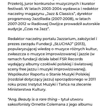
Przekrój, juror konkursów muzycznych i kurator
festiwali. W latach 2003-2004 wydawca i redaktor
naczelny magazynu „Jazz & Classics”, dyrektor
programowy JazzRadia (2007-2008), w latach
2007-2012 w Radiowej Dwójce prowadził autorskie
audycje „Czas na Jazz”.
Redaktor naczelny portalu Jazzarium, założyciel i
prezes zarządu Fundacji „SŁUCHAJ” (2013),
popularyzującej wiedzę o muzyce różnych kultur,
zwłaszcza o muzyce improwizowanej i jazzie (w
ramach fundacji działa label FSR Records
wydający albumy czołówki polskiej i światowej
sceny free jazzu i muzyki improwizowanej).
Współautor Raportu o Stanie Muzyki Polskiej
(rozdział dotyczący jazzu) sporządzonego w 2011
roku przez Instytut Muzyki i Tańca na zlecenie
Ministerstwa Kultury.
*Ang.
Beauty is a rare thing
– tytuł utworu
saksofonisty Ornette Colemana z jego albumu