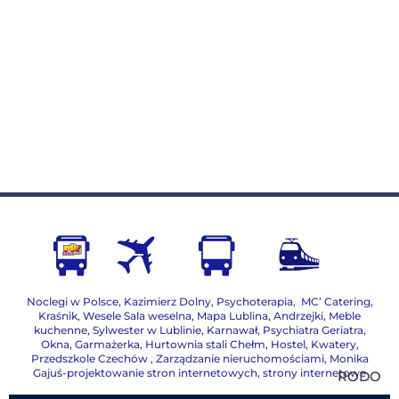
Noclegi w Polsce
,
Kazimierz Dolny
,
Psychoterapia
,
MC’ Catering
,
Kraśnik
,
Wesele Sala weselna
,
Mapa Lublina
,
Andrzejki
,
Meble
kuchenne
,
Sylwester w Lublinie
,
Karnawał
,
Psychiatra Geriatra
,
Okna
,
Garmażerka
,
Hurtownia stali Chełm
,
Hostel, Kwatery
,
Przedszkole Czechów
,
Zarządzanie nieruchomościami,
Monika
Gajuś-projektowanie stron internetowych, strony internetowe
RODO