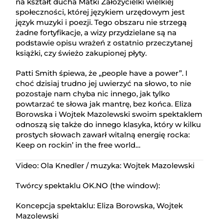
na kształt ducha Matki Założycielki wielkiej
społeczności, której językiem urzędowym jest
język muzyki i poezji. Tego obszaru nie strzegą
żadne fortyfikacje, a wizy przydzielane są na
podstawie opisu wrażeń z ostatnio przeczytanej
książki, czy świeżo zakupionej płyty.
Patti Smith śpiewa, że „people have a power”. I
choć dzisiaj trudno jej uwierzyć na słowo, to nie
pozostaje nam chyba nic innego, jak tylko
powtarzać te słowa jak mantrę, bez końca. Eliza
Borowska i Wojtek Mazolewski swoim spektaklem
odnoszą się także do innego klasyka, który w kilku
prostych słowach zawarł witalną energię rocka:
Keep on rockin’ in the free world…
Video: Ola Knedler / muzyka: Wojtek Mazolewski
Twórcy spektaklu OK.NO (the window):
Koncepcja spektaklu: Eliza Borowska, Wojtek
Mazolewski