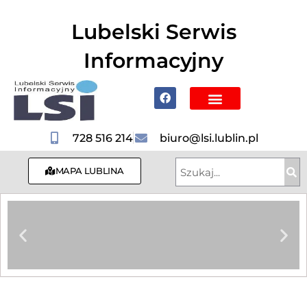
do
treści
Lubelski Serwis
Informacyjny
Poznaj Lublin i region
728 516 214
biuro@lsi.lublin.pl
MAPA LUBLINA