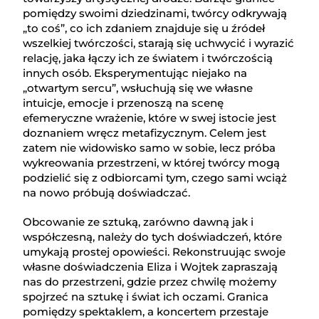
pomiędzy swoimi dziedzinami, twórcy odkrywają
„to coś”, co ich zdaniem znajduje się u źródeł
wszelkiej twórczości, starają się uchwycić i wyrazić
relację, jaka łączy ich ze światem i twórczością
innych osób. Eksperymentując niejako na
„otwartym sercu”, wsłuchują się we własne
intuicje, emocje i przenoszą na scenę
efemeryczne wrażenie, które w swej istocie jest
doznaniem wręcz metafizycznym. Celem jest
zatem nie widowisko samo w sobie, lecz próba
wykreowania przestrzeni, w której twórcy mogą
podzielić się z odbiorcami tym, czego sami wciąż
na nowo próbują doświadczać.
Obcowanie ze sztuką, zarówno dawną jak i
współczesną, należy do tych doświadczeń, które
umykają prostej opowieści. Rekonstruując swoje
własne doświadczenia Eliza i Wojtek zapraszają
nas do przestrzeni, gdzie przez chwilę możemy
spojrzeć na sztukę i świat ich oczami. Granica
pomiędzy spektaklem, a koncertem przestaje