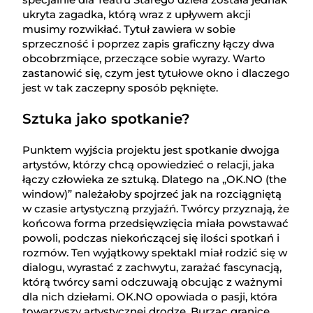
ukryta zagadka, którą wraz z upływem akcji
musimy rozwikłać. Tytuł zawiera w sobie
sprzeczność i poprzez zapis graficzny łączy dwa
obcobrzmiące, przeczące sobie wyrazy. Warto
zastanowić się, czym jest tytułowe okno i dlaczego
jest w tak zaczepny sposób pęknięte.
Sztuka jako spotkanie?
Punktem wyjścia projektu jest spotkanie dwojga
artystów, którzy chcą opowiedzieć o relacji, jaka
łączy człowieka ze sztuką. Dlatego na „OK.NO (the
window)” należałoby spojrzeć jak na rozciągniętą
w czasie artystyczną przyjaźń. Twórcy przyznają, że
końcowa forma przedsięwzięcia miała powstawać
powoli, podczas niekończącej się ilości spotkań i
rozmów. Ten wyjątkowy spektakl miał rodzić się w
dialogu, wyrastać z zachwytu, zarażać fascynacją,
którą twórcy sami odczuwają obcując z ważnymi
dla nich dziełami. OK.NO opowiada o pasji, która
towarzyszy artystycznej drodze. Burząc granice