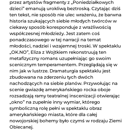
przez artystów fragmenty z „Poniedziałkowych
dzieci” emanują urokliwą beztroską. Czytając dziś
ten tekst, nie sposób nie ulec wrażeniu, że barwna
historia szukających siebie młodych twórców w
ciekawy sposób koresponduje z wrażliwością
współczesnej młodzieży. Jest zatem coś
ponadczasowego w tej narracji na temat
młodości, nadziei i wzajemnej troski. W spektaklu
„OK.NO”, Eliza z Wojtkiem rekonstruują ten
metafizyczny romans uzupełniając go swoim
scenicznym temperamentem. Przeglądają się w
nim jak w lustrze. Dramaturgia spektaklu jest
zbudowana na zderzeniu tych dwóch
nachodzących na siebie planów. Przywołując na
scenie gwiazdę amerykańskiego rocka oboje
rozsadzają ramy teatralnej inscenizacji otwierając
„okno” na zupełnie inny wymiar, którego
symboliczną rolę pełni w spektaklu obraz
amerykańskiego miasta, które dla całej
nowojorskiej bohemy było czymś w rodzaju Ziemi
Obiecanej.