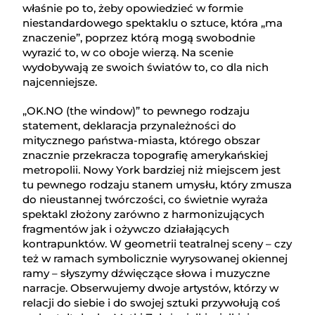
właśnie po to, żeby opowiedzieć w formie
niestandardowego spektaklu o sztuce, która „ma
znaczenie”, poprzez którą mogą swobodnie
wyrazić to, w co oboje wierzą. Na scenie
wydobywają ze swoich światów to, co dla nich
najcenniejsze.
„OK.NO (the window)” to pewnego rodzaju
statement, deklaracja przynależności do
mitycznego państwa-miasta, którego obszar
znacznie przekracza topografię amerykańskiej
metropolii. Nowy York bardziej niż miejscem jest
tu pewnego rodzaju stanem umysłu, który zmusza
do nieustannej twórczości, co świetnie wyraża
spektakl złożony zarówno z harmonizujących
fragmentów jak i ożywczo działających
kontrapunktów. W geometrii teatralnej sceny – czy
też w ramach symbolicznie wyrysowanej okiennej
ramy – słyszymy dźwięczące słowa i muzyczne
narracje. Obserwujemy dwoje artystów, którzy w
relacji do siebie i do swojej sztuki przywołują coś