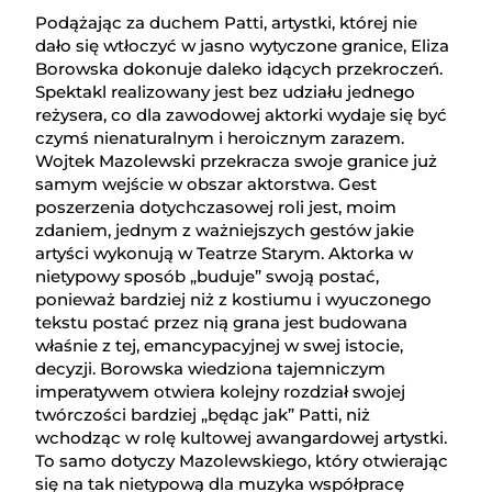
Podążając za duchem Patti, artystki, której nie
dało się wtłoczyć w jasno wytyczone granice, Eliza
Borowska dokonuje daleko idących przekroczeń.
Spektakl realizowany jest bez udziału jednego
reżysera, co dla zawodowej aktorki wydaje się być
czymś nienaturalnym i heroicznym zarazem.
Wojtek Mazolewski przekracza swoje granice już
samym wejście w obszar aktorstwa. Gest
poszerzenia dotychczasowej roli jest, moim
zdaniem, jednym z ważniejszych gestów jakie
artyści wykonują w Teatrze Starym. Aktorka w
nietypowy sposób „buduje” swoją postać,
ponieważ bardziej niż z kostiumu i wyuczonego
tekstu postać przez nią grana jest budowana
właśnie z tej, emancypacyjnej w swej istocie,
decyzji. Borowska wiedziona tajemniczym
imperatywem otwiera kolejny rozdział swojej
twórczości bardziej „będąc jak” Patti, niż
wchodząc w rolę kultowej awangardowej artystki.
To samo dotyczy Mazolewskiego, który otwierając
się na tak nietypową dla muzyka współpracę