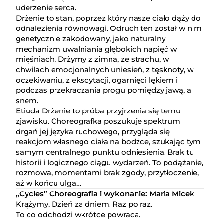
uderzenie serca.
Drżenie to stan, poprzez który nasze ciało dąży do
odnalezienia równowagi. Odruch ten został w nim
genetycznie zakodowany, jako naturalny
mechanizm uwalniania głębokich napięć w
mięśniach. Drżymy z zimna, ze strachu, w
chwilach emocjonalnych uniesień, z tęsknoty, w
oczekiwaniu, z ekscytacji, ogarnięci lękiem i
podczas przekraczania progu pomiędzy jawą, a
snem.
Etiuda Drżenie to próba przyjrzenia się temu
zjawisku. Choreografka poszukuje spektrum
drgań jej języka ruchowego, przygląda się
reakcjom własnego ciała na bodźce, szukając tym
samym centralnego punktu odniesienia. Brak tu
historii i logicznego ciągu wydarzeń. To podążanie,
rozmowa, momentami brak zgody, przytłoczenie,
aż w końcu ulga…
„Cycles” Choreografia i wykonanie: Maria Micek
Krążymy. Dzień za dniem. Raz po raz.
To co odchodzi wkrótce powraca.