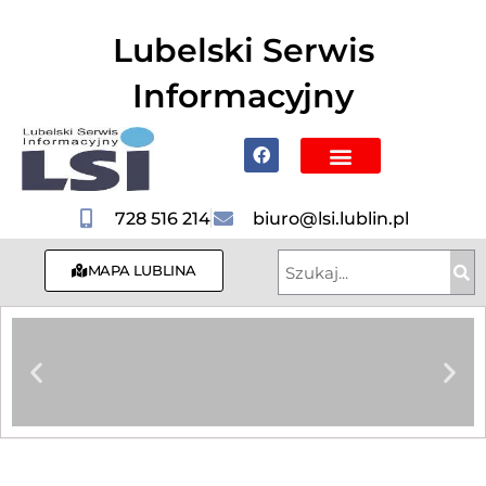
do
treści
Lubelski Serwis
Informacyjny
Poznaj Lublin i region
728 516 214
biuro@lsi.lublin.pl
MAPA LUBLINA