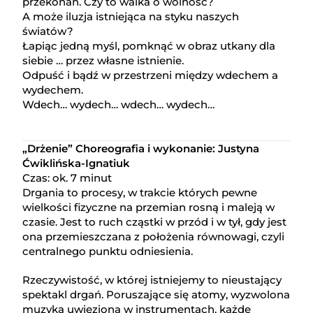
przekonań. Czy to walka o wolność?
A może iluzja istniejąca na styku naszych
światów?
Łapiąc jedną myśl, pomknąć w obraz utkany dla
siebie … przez własne istnienie.
Odpuść i bądź w przestrzeni między wdechem a
wydechem.
Wdech… wydech… wdech… wydech…
„Drżenie” Choreografia i wykonanie: Justyna
Ćwiklińska-Ignatiuk
Czas: ok. 7 minut
Drgania to procesy, w trakcie których pewne
wielkości fizyczne na przemian rosną i maleją w
czasie. Jest to ruch cząstki w przód i w tył, gdy jest
ona przemieszczana z położenia równowagi, czyli
centralnego punktu odniesienia.
Rzeczywistość, w której istniejemy to nieustający
spektakl drgań. Poruszające się atomy, wyzwolona
muzyka uwięziona w instrumentach, każde