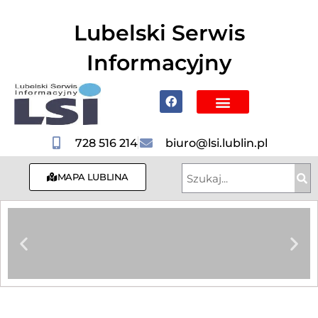
do
treści
Lubelski Serwis
Informacyjny
Poznaj Lublin i region
728 516 214
biuro@lsi.lublin.pl
MAPA LUBLINA