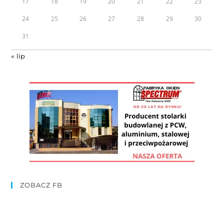
17
18
19
20
21
22
23
24
25
26
27
28
29
30
31
« lip
ZOBACZ FB