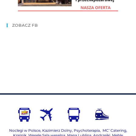
ZOBACZ FB
Noclegi w Polsce
,
Kazimierz Dolny
,
Psychoterapia
,
MC’ Catering
,
Kraśnik
,
Wesele Sala weselna
,
Mapa Lublina
,
Andrzejki
,
Meble