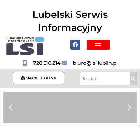
do
treści
Lubelski Serwis
Informacyjny
Poznaj Lublin i region
728 516 214
biuro@lsi.lublin.pl
MAPA LUBLINA