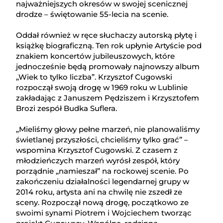
najważniejszych okresów w swojej scenicznej
drodze – świętowanie 55-lecia na scenie.
Oddał również w ręce słuchaczy autorską płytę i
książkę biograficzną. Ten rok upłynie Artyście pod
znakiem koncertów jubileuszowych, które
jednocześnie będą promowały najnowszy album
„Wiek to tylko liczba”. Krzysztof Cugowski
rozpoczął swoją drogę w 1969 roku w Lublinie
zakładając z Januszem Pędziszem i Krzysztofem
Brozi zespół Budka Suflera.
„Mieliśmy głowy pełne marzeń, nie planowaliśmy
świetlanej przyszłości, chcieliśmy tylko grać” –
wspomina Krzysztof Cugowski. Z czasem z
młodzieńczych marzeń wyrósł zespół, który
porządnie „namieszał” na rockowej scenie. Po
zakończeniu działalności legendarnej grupy w
2014 roku, artysta ani na chwilę nie zszedł ze
sceny. Rozpoczął nową drogę, początkowo ze
swoimi synami Piotrem i Wojciechem tworząc