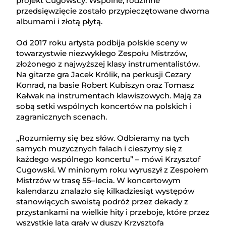
projekt Cugowscy. Wspólne, rodzinne
przedsięwzięcie zostało przypieczętowane dwoma
albumami i złotą płytą.
Od 2017 roku artysta podbija polskie sceny w
towarzystwie niezwykłego Zespołu Mistrzów,
złożonego z najwyższej klasy instrumentalistów.
Na gitarze gra Jacek Królik, na perkusji Cezary
Konrad, na basie Robert Kubiszyn oraz Tomasz
Kałwak na instrumentach klawiszowych. Mają za
sobą setki wspólnych koncertów na polskich i
zagranicznych scenach.
„Rozumiemy się bez słów. Odbieramy na tych
samych muzycznych falach i cieszymy się z
każdego wspólnego koncertu” – mówi Krzysztof
Cugowski. W minionym roku wyruszył z Zespołem
Mistrzów w trasę 55–lecia. W koncertowym
kalendarzu znalazło się kilkadziesiąt występów
stanowiących swoistą podróż przez dekady z
przystankami na wielkie hity i przeboje, które przez
wszystkie lata grały w duszy Krzysztofa