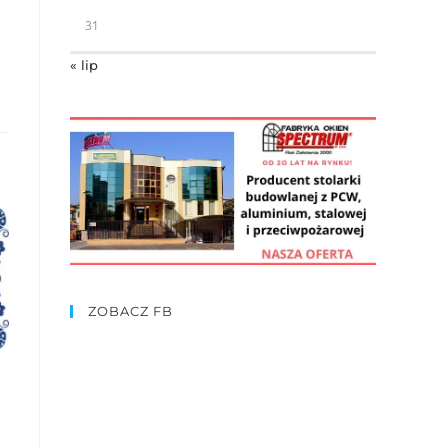
31
« lip
ZOBACZ FB