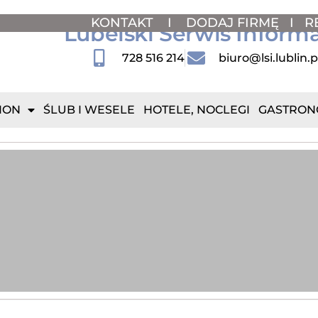
KONTAKT
I
DODAJ FIRMĘ
I
R
Lubelski Serwis Inform
728 516 214
biuro@lsi.lublin.p
ION
ŚLUB I WESELE
HOTELE, NOCLEGI
GASTRON