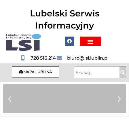
do
treści
Lubelski Serwis
Informacyjny
Poznaj Lublin i region
728 516 214
biuro@lsi.lublin.pl
MAPA LUBLINA