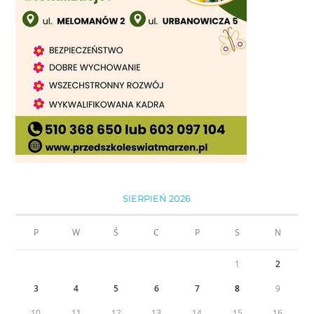
SIERPIEŃ 2026
P
W
Ś
C
P
S
N
1
2
3
4
5
6
7
8
9
10
11
12
13
14
15
16