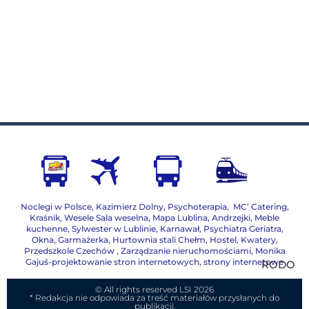
Noclegi w Polsce
,
Kazimierz Dolny
,
Psychoterapia
,
MC’ Catering
,
Kraśnik
,
Wesele Sala weselna
,
Mapa Lublina
,
Andrzejki
,
Meble
kuchenne
,
Sylwester w Lublinie
,
Karnawał
,
Psychiatra Geriatra
,
Okna
,
Garmażerka
,
Hurtownia stali Chełm
,
Hostel, Kwatery
,
Przedszkole Czechów
,
Zarządzanie nieruchomościami,
Monika
Gajuś-projektowanie stron internetowych, strony internetowe
RODO
© All rights reserved LSI 2026
* Redakcja nie odpowiada za treść materiałów przysłanych do
publikacji.