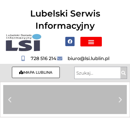
do
treści
Lubelski Serwis
Informacyjny
Poznaj Lublin i region
728 516 214
biuro@lsi.lublin.pl
MAPA LUBLINA