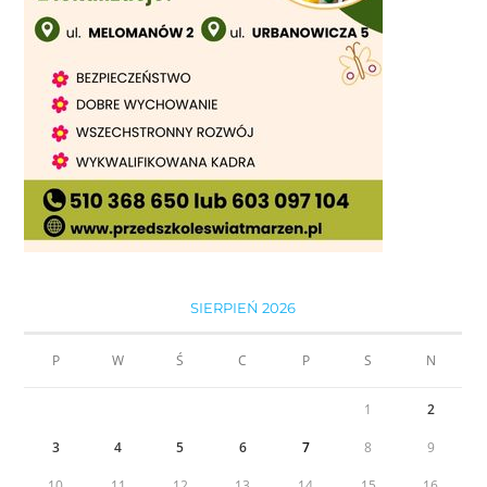
SIERPIEŃ 2026
P
W
Ś
C
P
S
N
1
2
3
4
5
6
7
8
9
10
11
12
13
14
15
16