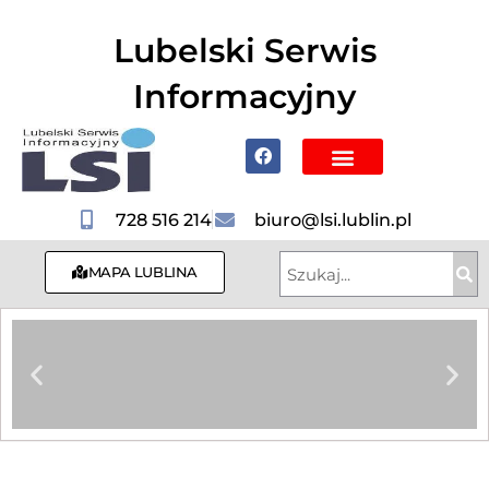
do
treści
Lubelski Serwis
Informacyjny
Poznaj Lublin i region
728 516 214
biuro@lsi.lublin.pl
MAPA LUBLINA