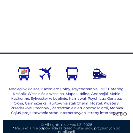
Noclegi w Polsce
,
Kazimierz Dolny
,
Psychoterapia
,
MC’ Catering
,
Kraśnik
,
Wesele Sala weselna
,
Mapa Lublina
,
Andrzejki
,
Meble
kuchenne
,
Sylwester w Lublinie
,
Karnawał
,
Psychiatra Geriatra
,
Okna
,
Garmażerka
,
Hurtownia stali Chełm
,
Hostel, Kwatery
,
Przedszkole Czechów
,
Zarządzanie nieruchomościami,
Monika
Gajuś-projektowanie stron internetowych, strony internetowe
RODO
© All rights reserved LSI 2026
* Redakcja nie odpowiada za treść materiałów przysłanych do
publikacji.