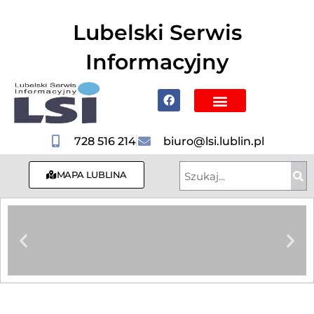
do
treści
Lubelski Serwis
Informacyjny
Poznaj Lublin i region
728 516 214
biuro@lsi.lublin.pl
MAPA LUBLINA