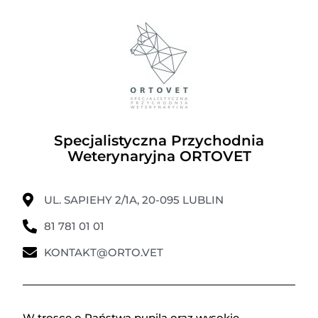
Specjalistyczna Przychodnia
Weterynaryjna ORTOVET
UL. SAPIEHY 2/1A, 20-095 LUBLIN
81 781 01 01
KONTAKT@ORTO.VET
W trosce o Państwa pupila oraz wysokie