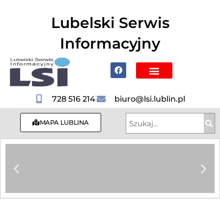
do
treści
Lubelski Serwis
Informacyjny
Poznaj Lublin i region
728 516 214
biuro@lsi.lublin.pl
MAPA LUBLINA