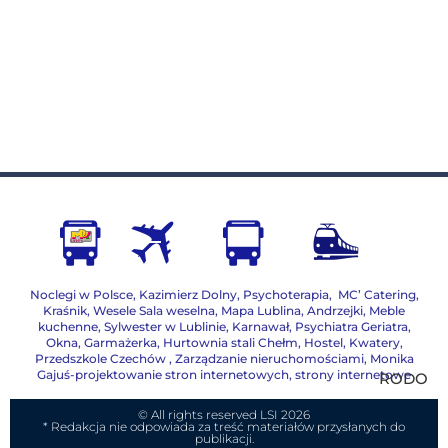
Noclegi w Polsce
,
Kazimierz Dolny
,
Psychoterapia
,
MC’ Catering
,
Kraśnik
,
Wesele Sala weselna
,
Mapa Lublina
,
Andrzejki
,
Meble
kuchenne
,
Sylwester w Lublinie
,
Karnawał
,
Psychiatra Geriatra
,
Okna
,
Garmażerka
,
Hurtownia stali Chełm
,
Hostel, Kwatery
,
Przedszkole Czechów
,
Zarządzanie nieruchomościami,
Monika
Gajuś-projektowanie stron internetowych, strony internetowe
RODO
© All rights reserved LSI 2026
* Redakcja nie odpowiada za treść materiałów przysłanych do
publikacji.