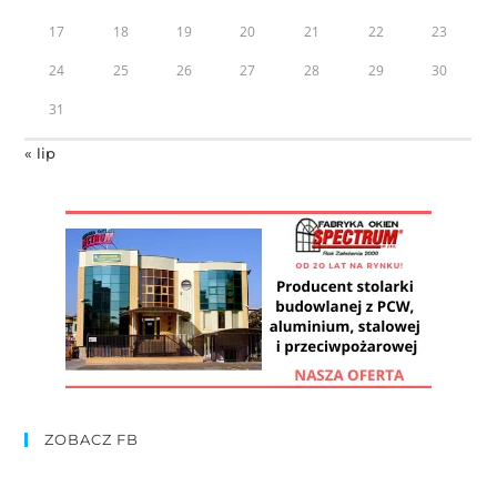
17
18
19
20
21
22
23
24
25
26
27
28
29
30
31
« lip
ZOBACZ FB