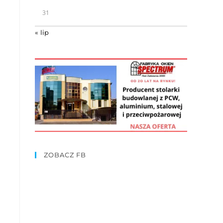
31
« lip
ZOBACZ FB