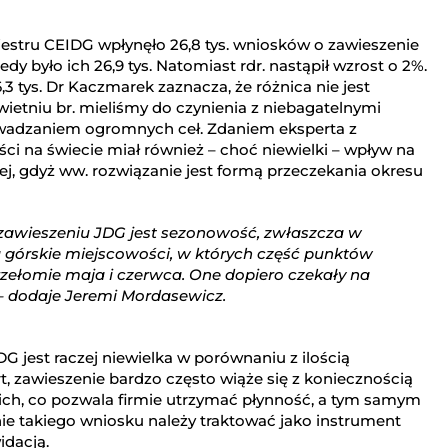
ejestru CEIDG wpłynęło 26,8 tys. wniosków o zawieszenie
edy było ich 26,9 tys. Natomiast rdr. nastąpił wzrost o 2%.
 tys. Dr Kaczmarek zaznacza, że różnica nie jest
ietniu br. mieliśmy do czynienia z niebagatelnymi
wadzaniem ogromnych ceł. Zdaniem eksperta z
ci na świecie miał również – choć niewielki – wpływ na
ej, gdyż ww. rozwiązanie jest formą przeczekania okresu
zawieszeniu JDG jest sezonowość, zwłaszcza w
 Są górskie miejscowości, w których część punktów
rzełomie maja i czerwca. One dopiero czekały na
 – dodaje Jeremi Mordasewicz.
G jest raczej niewielka w porównaniu z ilością
t, zawieszenie bardzo często wiąże się z koniecznością
kich, co pozwala firmie utrzymać płynność, a tym samym
ie takiego wniosku należy traktować jako instrument
idacją.