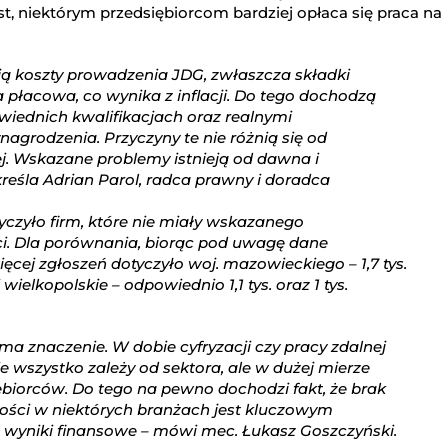
, niektórym przedsiębiorcom bardziej opłaca się praca na
ą koszty prowadzenia JDG, zwłaszcza składki
a płacowa, co wynika z inflacji. Do tego dochodzą
iednich kwalifikacjach oraz realnymi
agrodzenia. Przyczyny te nie różnią się od
. Wskazane problemy istnieją od dawna i
reśla Adrian Parol, radca prawny i doradca
tyczyło firm, które nie miały wskazanego
. Dla porównania, biorąc pod uwagę dane
cej zgłoszeń dotyczyło woj. mazowieckiego – 1,7 tys.
wielkopolskie – odpowiednio 1,1 tys. oraz 1 tys.
a znaczenie. W dobie cyfryzacji czy pracy zdalnej
 wszystko zależy od sektora, ale w dużej mierze
ębiorców. Do tego na pewno dochodzi fakt, że brak
ości w niektórych branżach jest kluczowym
 wyniki finansowe – mówi mec. Łukasz Goszczyński.