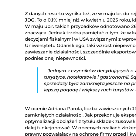
Z danych resortu wynika też, że w maju br. do r
JDG. To o 0,1% mniej niż w kwietniu 2025 roku, ki
W maju ub.r. takich przypadków odnotowano 26,3
znacząca. Jednak trzeba pamiętać o tym, że w kw
decyzjami fiskalnymi w USA związanymi z wpro
Uniwersytetu Gdańskiego, taki wzrost niepewnoś
zawieszanie działalności, szczególnie eksportow
podniesionej niepewności.
– Jednym z czynników decydujących o 
turystyce, hotelarstwie i gastronomii.
sprzedaży była zamknięta jeszcze na p
lepszą pogodę i większy ruch turystów
W ocenie Adriana Parola, liczba zawieszonych JD
zamkniętych działalności. Jak przekonuje eksper
optymalizacji obciążeń z tytułu składek zusows
dalej funkcjonować. W obecnych realiach złożen
prawny pozwalający na ochronę firmy przed likw