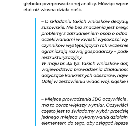
głęboko przeprowadzonej analizy. Mówiąc wprost
etat niż własna działalność.
– O składaniu takich wniosków decyduj
zusowskie. Nie bez znaczenia jest presj
problemy z zatrudnieniem osób o odpow
oczekiwaniami w kwestii wysokości wyn
czynników występujących rok wcześniej
ograniczają rozwój gospodarczy – podk
restrukturyzacyjny.
W maju br. 3,5 tys. takich wniosków do
województwa prowadzenia działalności
dotyczące konkretnych obszarów, najwię
Dalej w zestawieniu widać woj. śląskie i 
– Miejsce prowadzenia JDG oczywiście m
ma to coraz większy wymiar. Oczywiście
często jest to świadomy wybór przedsi
jednego miejsca wykonywania działaln
elementem do tego, aby osiągać lepsze