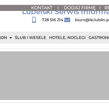
KONTAKT
I
DODAJ FIRMĘ
I
R
Lubelski Serwis Inform
728 516 214
biuro@lsi.lublin.p
ION
ŚLUB I WESELE
HOTELE, NOCLEGI
GASTRON