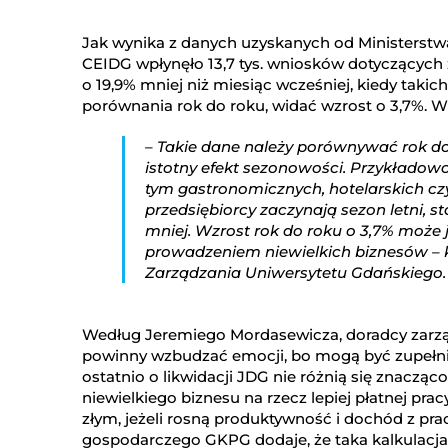
Jak wynika z danych uzyskanych od Ministerstwa
CEIDG wpłynęło 13,7 tys. wniosków dotyczących
o 19,9% mniej niż miesiąc wcześniej, kiedy tak
porównania rok do roku, widać wzrost o 3,7%. W 
– Takie dane należy porównywać rok do 
istotny efekt sezonowości. Przykładow
tym gastronomicznych, hotelarskich czy
przedsiębiorcy zaczynają sezon letni, stą
mniej. Wzrost rok do roku o 3,7% może
prowadzeniem niewielkich biznesów – 
Zarządzania Uniwersytetu Gdańskiego.
Według Jeremiego Mordasewicza, doradcy zarzą
powinny wzbudzać emocji, bo mogą być zupełni
ostatnio o likwidacji JDG nie różnią się znaczą
niewielkiego biznesu na rzecz lepiej płatnej pra
złym, jeżeli rosną produktywność i dochód z pra
gospodarczego GKPG dodaje, że taka kalkulacja 