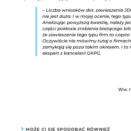
– Liczba wniosków dot. zawieszenia JD
nie jest duża. I w mojej ocenie, tego t
Analizując powyższą kwestię, należy je
części pokłosie zrobienia bieżącego bil
że zawieszenie tego typu firm to często
Oczywiście nie mówimy tutaj o firmach 
zamykają się poza takim okresem. I to 
ekspert z kancelarii GKPG.
Ww. m
MOŻE CI SIĘ SPODOBAĆ RÓWNIEŻ