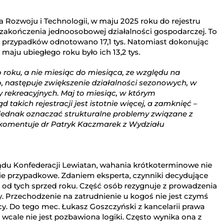
 Rozwoju i Technologii, w maju 2025 roku do rejestru
 zakończenia jednoosobowej działalności gospodarczej. To
ich przypadków odnotowano 17,1 tys. Natomiast dokonując
maju ubiegłego roku było ich 13,2 tys.
roku, a nie miesiąc do miesiąca, ze względu na
o, następuje zwiększenie działalności sezonowych, w
 rekreacyjnych. Maj to miesiąc, w którym
d takich rejestracji jest istotnie więcej, a zamknięć –
 jednak oznaczać strukturalne problemy związane z
komentuje dr Patryk Kaczmarek z Wydziału
du Konfederacji Lewiatan, wahania krótkoterminowe nie
e przypadkowe. Zdaniem eksperta, czynniki decydujące
co od tych sprzed roku. Część osób rezygnuje z prowadzenia
cy. Przechodzenie na zatrudnienie u kogoś nie jest czymś
cy. Do tego mec. Łukasz Goszczyński z kancelarii prawa
wcale nie jest pozbawiona logiki. Często wynika ona z