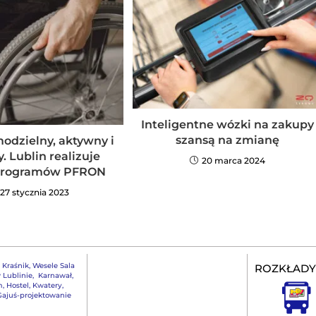
Inteligentne wózki na zakupy
szansą na zmianę
odzielny, aktywny i
. Lublin realizuje
20 marca 2024
 Programów PFRON
27 stycznia 2023
,
Kraśnik
,
Wesele Sala
ROZKŁADY
 Lublinie
,
Karnawał
,
m
,
Hostel, Kwatery
,
ajuś-projektowanie