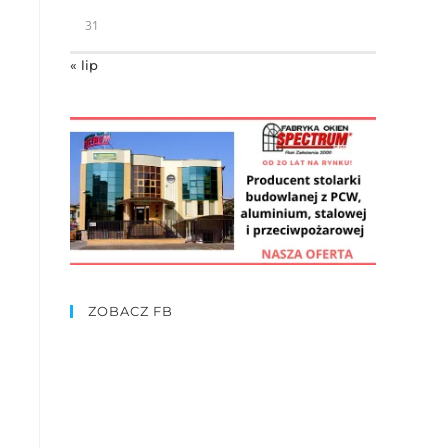
31
« lip
ZOBACZ FB