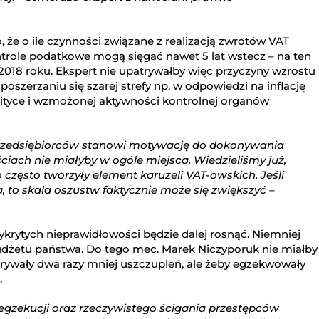
 że o ile czynności związane z realizacją zwrotów VAT
ntrole podatkowe mogą sięgać nawet 5 lat wstecz – na ten
018 roku. Ekspert nie upatrywałby więc przyczyny wzrostu
szerzaniu się szarej strefy np. w odpowiedzi na inflację
alityce i wzmożonej aktywności kontrolnej organów
 przedsiębiorców stanowi motywację do dokonywania
ciach nie miałyby w ogóle miejsca. Wiedzieliśmy już,
często tworzyły element karuzeli VAT-owskich. Jeśli
, to skala oszustw faktycznie może się zwiększyć –
krytych nieprawidłowości będzie dalej rosnąć. Niemniej
budżetu państwa. Do tego mec. Marek Niczyporuk nie miałby
rywały dwa razy mniej uszczupleń, ale żeby egzekwowały
.
egzekucji oraz rzeczywistego ścigania przestępców