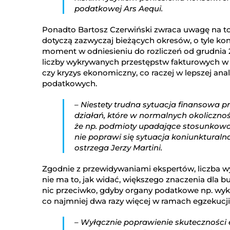
podatkowej Ars Aequi.
Ponadto Bartosz Czerwiński zwraca uwagę na to,
dotyczą zazwyczaj bieżących okresów, o tyle ko
moment w odniesieniu do rozliczeń od grudnia 2
liczby wykrywanych przestępstw fakturowych w po
czy kryzys ekonomiczny, co raczej w lepszej an
podatkowych.
– Niestety trudna sytuacja finansowa
działań, które w normalnych okolicznoś
że np. podmioty upadające stosunkowo 
nie poprawi się sytuacja koniunkturalna
ostrzega Jerzy Martini.
Zgodnie z przewidywaniami ekspertów, liczba wy
nie ma to, jak widać, większego znaczenia dla 
nic przeciwko, gdyby organy podatkowe np. wyk
co najmniej dwa razy więcej w ramach egzekucji
– Wyłącznie poprawienie skuteczności 