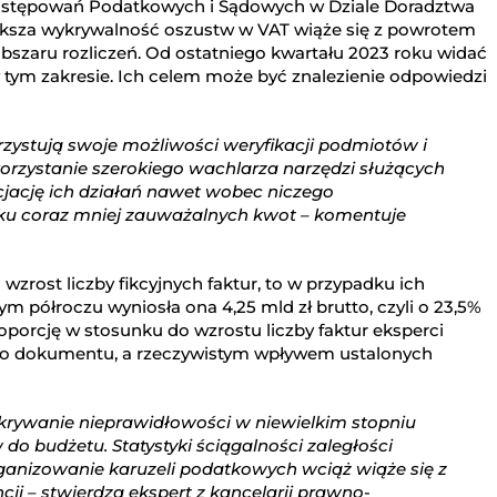
 Postępowań Podatkowych i Sądowych w Dziale Doradztwa
ększa wykrywalność oszustw w VAT wiąże się z powrotem
zaru rozliczeń. Od ostatniego kwartału 2023 roku widać
m zakresie. Ich celem może być znalezienie odpowiedzi
ystują swoje możliwości weryfikacji podmiotów i
rzystanie szerokiego wachlarza narzędzi służących
jację ich działań nawet wobec niczego
ku coraz mniej zauważalnych kwot – komentuje
zrost liczby fikcyjnych faktur, to w przypadku ich
m półroczu wyniosła ona 4,25 mld zł brutto, czyli o 23,5%
oporcję w stosunku do wzrostu liczby faktur eksperci
go dokumentu, a rzeczywistym wpływem ustalonych
ykrywanie nieprawidłowości w niewielkim stopniu
do budżetu. Statystyki ściągalności zaległości
anizowanie karuzeli podatkowych wciąż wiąże się z
ji – stwierdza ekspert z kancelarii prawno-