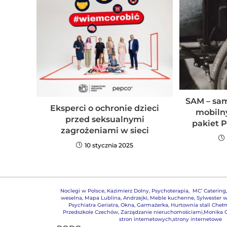
SAM – sam
Eksperci o ochronie dzieci
mobilny
przed seksualnymi
pakiet
zagrożeniami w sieci
10 stycznia 2025
Noclegi w Polsce
,
Kazimierz Dolny
,
Psychoterapia
,
MC’ Catering
weselna
,
Mapa Lublina
,
Andrzejki
,
Meble kuchenne
,
Sylwester w
Psychiatra Geriatra
,
Okna
,
Garmażerka
,
Hurtownia stali Cheł
Przedszkole Czechów
,
Zarządzanie nieruchomościami,
Monika G
stron internetowych,strony internetowe