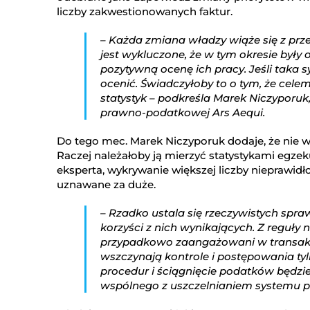
liczby zakwestionowanych faktur.
– Każda zmiana władzy wiąże się z prz
jest wykluczone, że w tym okresie by
pozytywną ocenę ich pracy. Jeśli taka s
ocenić. Świadczyłoby to o tym, że cel
statystyk – podkreśla Marek Niczyporuk
prawno-podatkowej Ars Aequi.
Do tego mec. Marek Niczyporuk dodaje, że nie wi
Raczej należałoby ją mierzyć statystykami egzek
eksperta, wykrywanie większej liczby nieprawidło
uznawane za duże.
– Rzadko ustala się rzeczywistych spr
korzyści z nich wynikających. Z reguł
przypadkowo zaangażowani w transakcj
wszczynają kontrole i postępowania ty
procedur i ściągnięcie podatków będzie 
wspólnego z uszczelnianiem systemu 