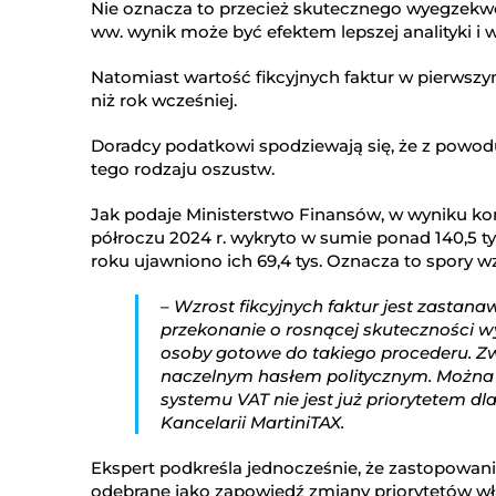
Nie oznacza to przecież skutecznego wyegzekw
ww. wynik może być efektem lepszej analityki 
Natomiast wartość fikcyjnych faktur w pierwszym
niż rok wcześniej.
Doradcy podatkowi spodziewają się, że z powodu
tego rodzaju oszustw.
Jak podaje Ministerstwo Finansów, w wyniku kon
półroczu 2024 r. wykryto w sumie ponad 140,5 ty
roku ujawniono ich 69,4 tys. Oznacza to spory wzr
– Wzrost fikcyjnych faktur jest zastana
przekonanie o rosnącej skuteczności w
osoby gotowe do takiego procederu. Zwa
naczelnym hasłem politycznym. Można w
systemu VAT nie jest już priorytetem dl
Kancelarii MartiniTAX.
Ekspert podkreśla jednocześnie, że zastopowan
odebrane jako zapowiedź zmiany priorytetów wł