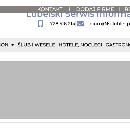
KONTAKT
I
DODAJ FIRMĘ
I
R
Lubelski Serwis Inform
728 516 214
biuro@lsi.lublin.p
ION
ŚLUB I WESELE
HOTELE, NOCLEGI
GASTRON