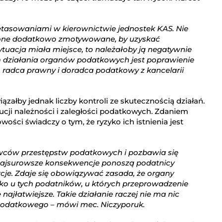
etasowaniami w kierownictwie jednostek KAS. Nie
ły one dodatkowo zmotywowane, by uzyskać
ytuacja miała miejsce, to należałoby ją negatywnie
em działania organów podatkowych jest poprawienie
, radca prawny i doradca podatkowy z kancelarii
ązałby jednak liczby kontroli ze skutecznością działań.
ucji należności i zaległości podatkowych. Zdaniem
wości świadczy o tym, że ryzyko ich istnienia jest
awców przestępstw podatkowych i pozbawia się
y najsurowsze konsekwencje ponoszą podatnicy
e. Zdaje się obowiązywać zasada, że organy
lko u tych podatników, u których przeprowadzenie
najłatwiejsze. Takie działanie raczej nie ma nic
podatkowego – mówi mec. Niczyporuk.