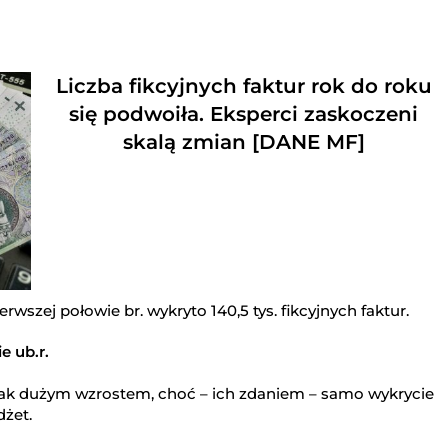
Liczba fikcyjnych faktur rok do roku
się podwoiła. Eksperci zaskoczeni
skalą zmian [DANE MF]
wszej połowie br. wykryto 140,5 tys. fikcyjnych faktur.
e ub.r.
tak dużym wzrostem, choć – ich zdaniem – samo wykrycie
żet.