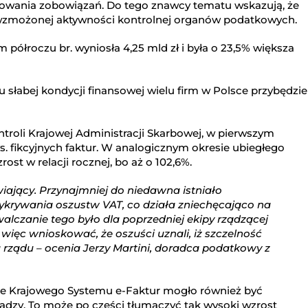
owania zobowiązań. Do tego znawcy tematu wskazują, że
i wzmożonej aktywności kontrolnej organów podatkowych.
 półroczu br. wyniosła 4,25 mld zł i była o 23,5% większa
 słabej kondycji finansowej wielu firm w Polsce przybędzie
troli Krajowej Administracji Skarbowej, w pierwszym
s. fikcyjnych faktur. W analogicznym okresie ubiegłego
ost w relacji rocznej, bo aż o 102,6%.
wiający. Przynajmniej do niedawna istniało
ykrywania oszustw VAT, co działa zniechęcająco na
lczanie tego było dla poprzedniej ekipy rządzącej
ięc wnioskować, że oszuści uznali, iż szczelność
a rządu – ocenia Jerzy Martini, doradca podatkowy z
ie Krajowego Systemu e-Faktur mogło również być
adzy. To może po części tłumaczyć tak wysoki wzrost