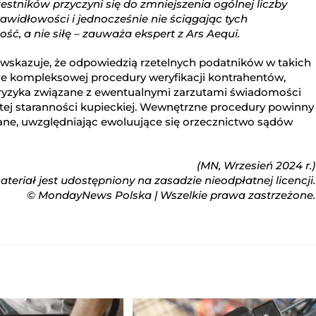
tników przyczyni się do zmniejszenia ogólnej liczby
awidłowości i jednocześnie nie ściągając tych
ść, a nie siłę – zauważa ekspert z Ars Aequi.
wskazuje, że odpowiedzią rzetelnych podatników w takich
e kompleksowej procedury weryfikacji kontrahentów,
ryzyka związane z ewentualnymi zarzutami świadomości
tej staranności kupieckiej. Wewnętrzne procedury powinny
wane, uwzględniając ewoluujące się orzecznictwo sądów
(MN, Wrzesień 2024 r.)
teriał jest udostępniony na zasadzie nieodpłatnej licencji.
© MondayNews Polska | Wszelkie prawa zastrzeżone.