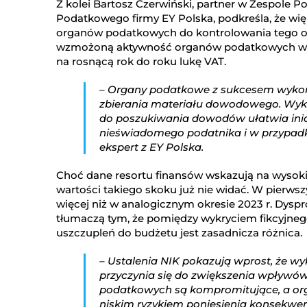
Z kolei Bartosz Czerwiński, partner w Zespole
Podatkowego firmy EY Polska, podkreśla, że wi
organów podatkowych do kontrolowania tego obs
wzmożoną aktywność organów podatkowych w ty
na rosnącą rok do roku lukę VAT.
– Organy podatkowe z sukcesem wykorz
zbierania materiału dowodowego. Wyko
do poszukiwania dowodów ułatwia inic
nieświadomego podatnika i w przypad
ekspert z EY Polska.
Choć dane resortu finansów wskazują na wysoki w
wartości takiego skoku już nie widać. W pierwszy
więcej niż w analogicznym okresie 2023 r. Dyspr
tłumaczą tym, że pomiędzy wykryciem fikcyjne
uszczupleń do budżetu jest zasadnicza różnica.
– Ustalenia NIK pokazują wprost, że w
przyczynia się do zwiększenia wpływów 
podatkowych są kompromitujące, a org
niskim ryzykiem poniesienia konsekwenc