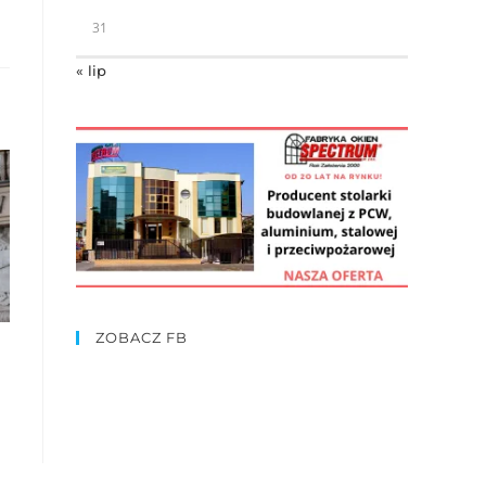
31
« lip
ZOBACZ FB