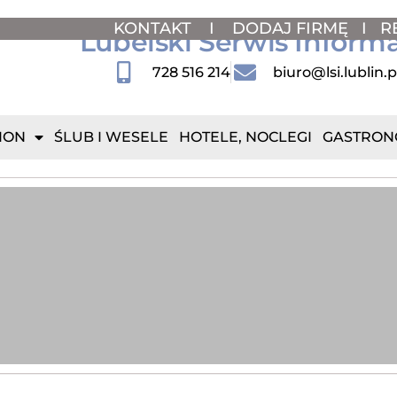
KONTAKT
I
DODAJ FIRMĘ
I
R
Lubelski Serwis Inform
728 516 214
biuro@lsi.lublin.p
ION
ŚLUB I WESELE
HOTELE, NOCLEGI
GASTRON