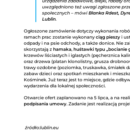
urządzenia zabawowe, alejki, rabaty ora
uwzględniono też uwagi zgłoszone prz
społecznych – mówi
Blanka Rdest, Dyr
Lublin
.
Ogłoszone zamówienie dotyczy wykonania rob
ramach prac zostanie wykonany
ciąg pieszy
i us
odpady i na psie odchody, a także donice. Nie 
skorzystają z
hamaka
,
huśtawki typu
„bocianie 
krzewów liściastych i iglastych (pęcherznica kali
oraz drzewa (platan klonolistny, grusza drobnoow
trawy ozdobne (poziomka, truskawka, śmiałek da
zabaw dzieci oraz spotkań mieszkanek i mieszka
Kośminek. Już teraz jest to miejsce, gdzie odbyw
wydarzenia dla lokalnej społeczności.
Otwarcie ofert zaplanowano na 5 lipca, a na re
podpisania umowy
. Zadanie jest realizacją proj
źródło:lublin.eu