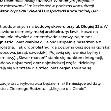
z roślinność niską i drzewa. W finalnym projekcie
ez mieszkanki i mieszkańców podczas konsultacji
ektor Wydziału Zieleni i Gospodarki Komunalnej UM
ót budowlanych na
budowę skweru przy ul. Długiej 33a
. W
tawione elementy
małej architektury
: ławki, kosze na
zabraknie również elementów do zabawy. Najmłodsi
gniazdo”
oraz
drabinek
. Całość uzupełnią nasadzenia z
nolistna, lilak drobnolistny, irga pozioma oraz sosna górska)
ocowa, jarząb szwedzki). Pojawią się również byliny i
rniowy). „Skwer marzeń” stanie się punktem integracji,
ńców najstarszej oraz najmłodszej części dzielnicy
ają się warsztaty dla dzieci oraz organizowane są
alizację prac wykonawca będzie miał
3 miesiące od daty
ektu z Zielonego Budżetu – „Miejsce dla Ciebie”.