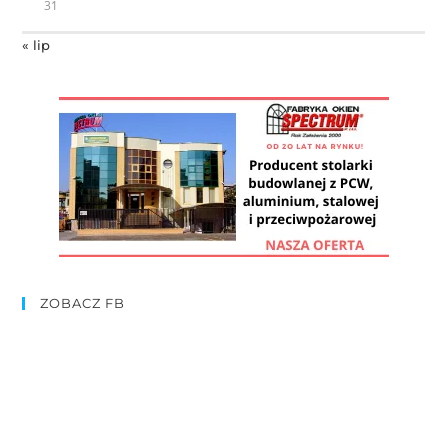
31
« lip
ZOBACZ FB