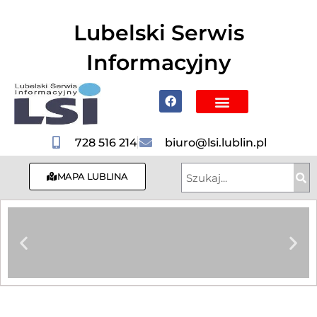
do
treści
Lubelski Serwis
Informacyjny
Poznaj Lublin i region
728 516 214
biuro@lsi.lublin.pl
MAPA LUBLINA