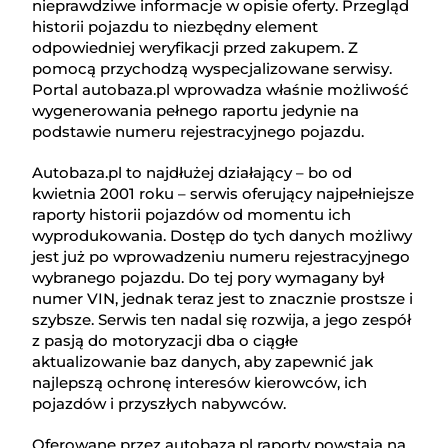
nieprawdziwe informacje w opisie oferty. Przegląd
historii pojazdu to niezbędny element
odpowiedniej weryfikacji przed zakupem. Z
pomocą przychodzą wyspecjalizowane serwisy.
Portal autobaza.pl wprowadza właśnie możliwość
wygenerowania pełnego raportu jedynie na
podstawie numeru rejestracyjnego pojazdu.
Autobaza.pl to najdłużej działający – bo od
kwietnia 2001 roku – serwis oferujący najpełniejsze
raporty historii pojazdów od momentu ich
wyprodukowania. Dostęp do tych danych możliwy
jest już po wprowadzeniu numeru rejestracyjnego
wybranego pojazdu. Do tej pory wymagany był
numer VIN, jednak teraz jest to znacznie prostsze i
szybsze. Serwis ten nadal się rozwija, a jego zespół
z pasją do motoryzacji dba o ciągłe
aktualizowanie baz danych, aby zapewnić jak
najlepszą ochronę interesów kierowców, ich
pojazdów i przyszłych nabywców.
Oferowane przez autobaza.pl raporty powstają na