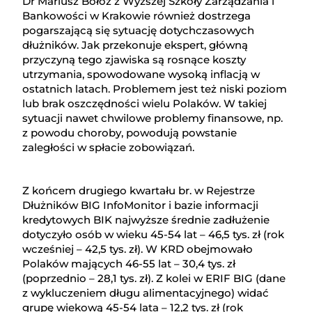
Dr Mariusz Bołoz z Wyższej Szkoły Zarządzania i
Bankowości w Krakowie również dostrzega
pogarszającą się sytuację dotychczasowych
dłużników. Jak przekonuje ekspert, główną
przyczyną tego zjawiska są rosnące koszty
utrzymania, spowodowane wysoką inflacją w
ostatnich latach. Problemem jest też niski poziom
lub brak oszczędności wielu Polaków. W takiej
sytuacji nawet chwilowe problemy finansowe, np.
z powodu choroby, powodują powstanie
zaległości w spłacie zobowiązań.
Z końcem drugiego kwartału br. w Rejestrze
Dłużników BIG InfoMonitor i bazie informacji
kredytowych BIK najwyższe średnie zadłużenie
dotyczyło osób w wieku 45-54 lat – 46,5 tys. zł (rok
wcześniej – 42,5 tys. zł). W KRD obejmowało
Polaków mających 46-55 lat – 30,4 tys. zł
(poprzednio – 28,1 tys. zł). Z kolei w ERIF BIG (dane
z wykluczeniem długu alimentacyjnego) widać
grupę wiekową 45-54 lata – 12,2 tys. zł (rok