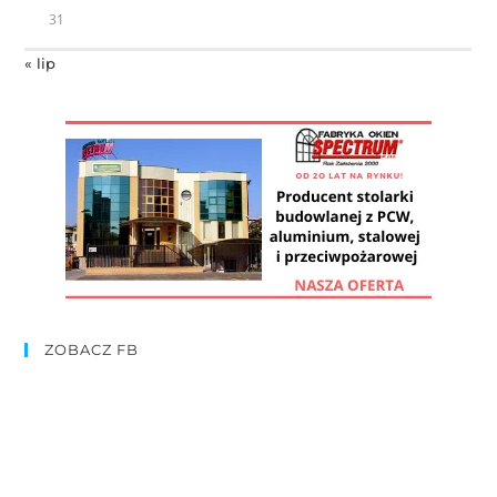
31
« lip
ZOBACZ FB