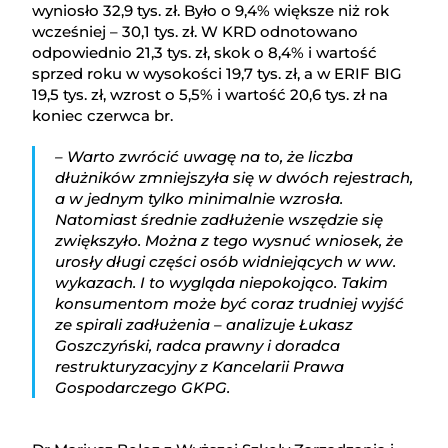
wyniosło 32,9 tys. zł. Było o 9,4% większe niż rok
wcześniej – 30,1 tys. zł. W KRD odnotowano
odpowiednio 21,3 tys. zł, skok o 8,4% i wartość
sprzed roku w wysokości 19,7 tys. zł, a w ERIF BIG
19,5 tys. zł, wzrost o 5,5% i wartość 20,6 tys. zł na
koniec czerwca br.
– Warto zwrócić uwagę na to, że liczba
dłużników zmniejszyła się w dwóch rejestrach,
a w jednym tylko minimalnie wzrosła.
Natomiast średnie zadłużenie wszędzie się
zwiększyło. Można z tego wysnuć wniosek, że
urosły długi części osób widniejących w ww.
wykazach. I to wygląda niepokojąco. Takim
konsumentom może być coraz trudniej wyjść
ze spirali zadłużenia – analizuje Łukasz
Goszczyński, radca prawny i doradca
restrukturyzacyjny z Kancelarii Prawa
Gospodarczego GKPG.