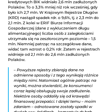
kredytowych BIK widniało 2,6 mln zadłużonych
Polaków. To o 3,3% mniej niż rok wcześniej, gdy
było ich 2,7 mln. W Krajowym Rejestrze Długów
(KRD) nastąpił spadek rdr. o 9,6%, tj. z 2,3 mln do
2,1 mln. Z kolei w ERIF Biurze Informacji
Gospodarczej (dane z wykluczeniem długu
alimentacyjnego) liczba osób z zaległościami
utrzymała się na zeszłorocznym poziomie – 1,5
mln. Niemniej patrząc na szczegółowe dane,
widać tam wzrost o 0,2% rdr. Zatem w rejestrach
widnieje od 2,1 mln do 2,6 mln zadłużonych
Polaków.
– Powyższe rejestry zbierają dane na
odmienne sposoby i z tego wynikają różnice
między nimi. Natomiast ogólnie patrząc na
wyniki, można stwierdzić, że konsumenci
coraz lepiej obsługują swoje zadłużenie.
Niektóre osoby oddaliły się od krawędzi
finansowej przepaści. I dzięki temu – moim
zdaniem – odnotowane zostały spadki w
dwóch ww. źródłach – komentuje dr hab.