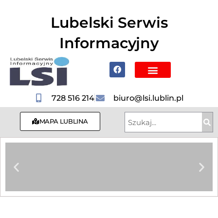
do
treści
Lubelski Serwis
Informacyjny
Poznaj Lublin i region
728 516 214
biuro@lsi.lublin.pl
MAPA LUBLINA