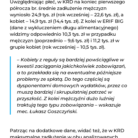
Uwzględniając płeć, w KRD na koniec pierwszego
półrocza br. średnie zadłużenie mężczyzn
wyniosło 24,9 tys. zł (rok wcześniej – 22,6 tys. zł), a
kobiet – 14,9 tys. zł (14,4 tys. zł). Z kolei w ERIF BIG
(dane z wykluczeniem długu alimentacyjnego)
widzimy odpowiednio 10,3 tys. zł w przypadku
mężczyzn (poprzednio – 9,6 tys. zł) i 11,2 tys. zł w
grupie kobiet (rok wcześniej – 10,5 tys. zł).
– Kobiety z reguły są bardziej powściągliwe w
kwestii zaciągania jakichkolwiek zobowiązań,
a to przekłada się na ewentualne późniejsze
problemy ze spłatą. Do tego częściej są
dysponentami domowych wydatków, przez co
muszą bardziej i skrupulatniej patrzeć w
przyszłość. Z kolei mężczyźni dużo luźniej
traktują tego typu zobowiązania – wskazuje
mec. Łukasz Goszczyński.
Patrząc na dodatkowe dane, widać też, że w KRD
maksymalne zadłużenie w obu analizowanych