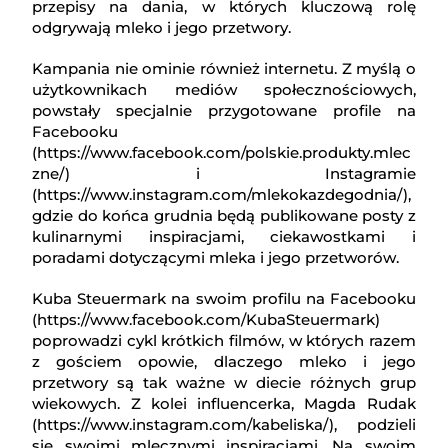
przepisy na dania, w których kluczową rolę
odgrywają mleko i jego przetwory.
Kampania nie ominie również internetu. Z myślą o
użytkownikach mediów społecznościowych,
powstały specjalnie przygotowane profile na
Facebooku
(https://www.facebook.com/polskie.produkty.mlec
zne/) i Instagramie
(https://www.instagram.com/mlekokazdegodnia/),
gdzie do końca grudnia będą publikowane posty z
kulinarnymi inspiracjami, ciekawostkami i
poradami dotyczącymi mleka i jego przetworów.
Kuba Steuermark na swoim profilu na Facebooku
(https://www.facebook.com/KubaSteuermark)
poprowadzi cykl krótkich filmów, w których razem
z gościem opowie, dlaczego mleko i jego
przetwory są tak ważne w diecie różnych grup
wiekowych. Z kolei influencerka, Magda Rudak
(https://www.instagram.com/kabeliska/), podzieli
się swoimi mlecznymi inspiracjami. Na swoim