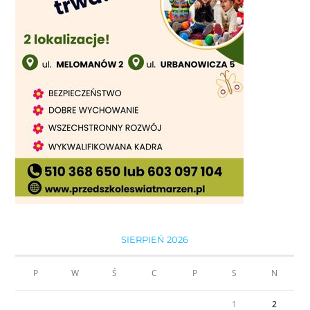
SIERPIEŃ 2026
P
W
Ś
C
P
S
N
1
2