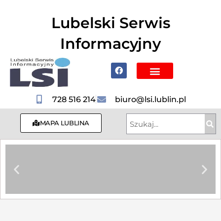
do
treści
Lubelski Serwis
Informacyjny
Poznaj Lublin i region
728 516 214
biuro@lsi.lublin.pl
MAPA LUBLINA