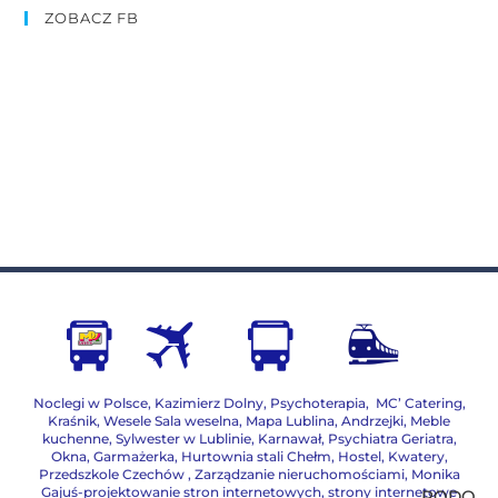
ZOBACZ FB
Noclegi w Polsce
,
Kazimierz Dolny
,
Psychoterapia
,
MC’ Catering
,
Kraśnik
,
Wesele Sala weselna
,
Mapa Lublina
,
Andrzejki
,
Meble
kuchenne
,
Sylwester w Lublinie
,
Karnawał
,
Psychiatra Geriatra
,
Okna
,
Garmażerka
,
Hurtownia stali Chełm
,
Hostel, Kwatery
,
Przedszkole Czechów
,
Zarządzanie nieruchomościami,
Monika
Gajuś-projektowanie stron internetowych, strony internetowe
RODO