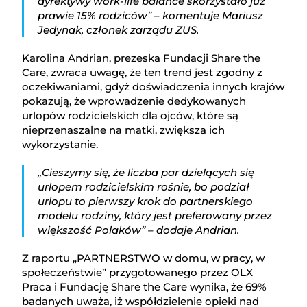
dyrektywy work-life balance skorzystało już
prawie 15% rodziców” – komentuje Mariusz
Jedynak, członek zarządu ZUS.
Karolina Andrian, prezeska Fundacji Share the
Care, zwraca uwagę, że ten trend jest zgodny z
oczekiwaniami, gdyż doświadczenia innych krajów
pokazują, że wprowadzenie dedykowanych
urlopów rodzicielskich dla ojców, które są
nieprzenaszalne na matki, zwiększa ich
wykorzystanie.
„Cieszymy się, że liczba par dzielących się
urlopem rodzicielskim rośnie, bo podział
urlopu to pierwszy krok do partnerskiego
modelu rodziny, który jest preferowany przez
większość Polaków” – dodaje Andrian.
Z raportu „PARTNERSTWO w domu, w pracy, w
społeczeństwie” przygotowanego przez OLX
Praca i Fundację Share the Care wynika, że 69%
badanych uważa, iż współdzielenie opieki nad