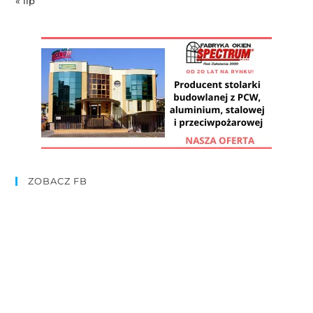
« lip
ZOBACZ FB