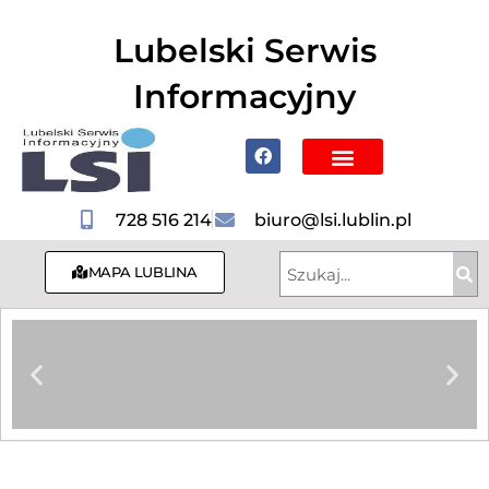
do
treści
Lubelski Serwis
Informacyjny
Poznaj Lublin i region
728 516 214
biuro@lsi.lublin.pl
MAPA LUBLINA