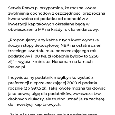
Serwis Prawo.pl przypomina, że roczna kwota
zwolnienia dochodów z oszczędności oraz roczna
kwota wolna od podatku od dochodów z
inwestycji kapitałowych określane będą w
obwieszczeniu MF na każdy rok kalendarzowy.
„Proponujemy, aby każda z tych kwot wynosiła
iloczyn stopy depozytowej NBP na ostatni dzień
trzeciego kwartału roku poprzedzającego rok
podatkowy i 100 tys. zł (obecnie byłoby to 5250
zł)” – wyjaśnił minister Neneman na łamach
Prawo.pl.
Indywidualny podatnik mógłby skorzystać z
preferencji nieprzekraczającej 2000 zł podatku
rocznie (2 x 997,5 zł). Taką kwotę można traktować
jako pewną ulgę dla podatników, zwłaszcza tzw.
drobnych ciułaczy, ale trudno uznać ją za zachętę
do inwestycji kapitałowych.
„Zakup i wynajem mieszkania z podatkowego