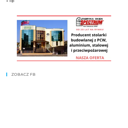
« lip
ZOBACZ FB