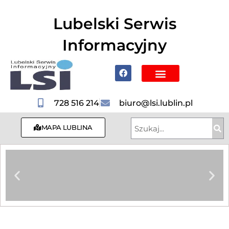
do
treści
Lubelski Serwis
Informacyjny
Poznaj Lublin i region
728 516 214
biuro@lsi.lublin.pl
MAPA LUBLINA