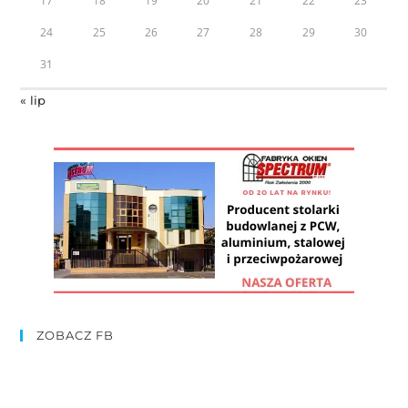
17
18
19
20
21
22
23
24
25
26
27
28
29
30
31
« lip
ZOBACZ FB