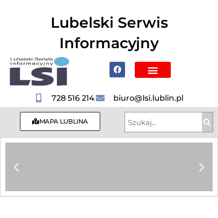
do
treści
Lubelski Serwis
Informacyjny
Poznaj Lublin i region
728 516 214
biuro@lsi.lublin.pl
MAPA LUBLINA