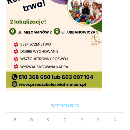
SIERPIEŃ 2026
P
W
Ś
C
P
S
N