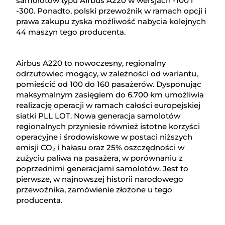
samolotów typu Airbus A220 w wersjach -100 i
-300. Ponadto, polski przewoźnik w ramach opcji i
prawa zakupu zyska możliwość nabycia kolejnych
44 maszyn tego producenta.
Airbus A220 to nowoczesny, regionalny
odrzutowiec mogący, w zależności od wariantu,
pomieścić od 100 do 160 pasażerów. Dysponując
maksymalnym zasięgiem do 6.700 km umożliwia
realizację operacji w ramach całości europejskiej
siatki PLL LOT. Nowa generacja samolotów
regionalnych przyniesie również istotne korzyści
operacyjne i środowiskowe w postaci niższych
emisji CO₂ i hałasu oraz 25% oszczędności w
zużyciu paliwa na pasażera, w porównaniu z
poprzednimi generacjami samolotów. Jest to
pierwsze, w najnowszej historii narodowego
przewoźnika, zamówienie złożone u tego
producenta.