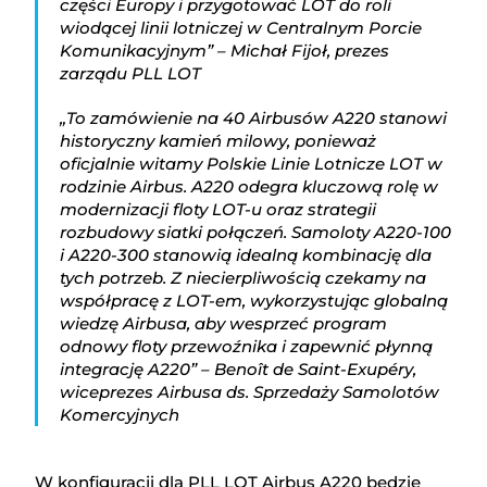
części Europy i przygotować LOT do roli
wiodącej linii lotniczej w Centralnym Porcie
Komunikacyjnym” – Michał Fijoł, prezes
zarządu PLL LOT
„To zamówienie na 40 Airbusów A220 stanowi
historyczny kamień milowy, ponieważ
oficjalnie witamy Polskie Linie Lotnicze LOT w
rodzinie Airbus. A220 odegra kluczową rolę w
modernizacji floty LOT-u oraz strategii
rozbudowy siatki połączeń. Samoloty A220-100
i A220-300 stanowią idealną kombinację dla
tych potrzeb. Z niecierpliwością czekamy na
współpracę z LOT-em, wykorzystując globalną
wiedzę Airbusa, aby wesprzeć program
odnowy floty przewoźnika i zapewnić płynną
integrację A220” – Benoît de Saint-Exupéry,
wiceprezes Airbusa ds. Sprzedaży Samolotów
Komercyjnych
W konfiguracji dla PLL LOT Airbus A220 będzie