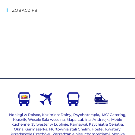
ZOBACZ FB
Noclegi w Polsce
,
Kazimierz Dolny
,
Psychoterapia
,
MC’ Catering
,
Kraśnik
,
Wesele Sala weselna
,
Mapa Lublina
,
Andrzejki
,
Meble
kuchenne
,
Sylwester w Lublinie
,
Karnawał
,
Psychiatra Geriatra
,
Okna
,
Garmażerka
,
Hurtownia stali Chełm
,
Hostel, Kwatery
,
Przedszkole Czechów
,
Zarządzanie nieruchomościami,
Monika