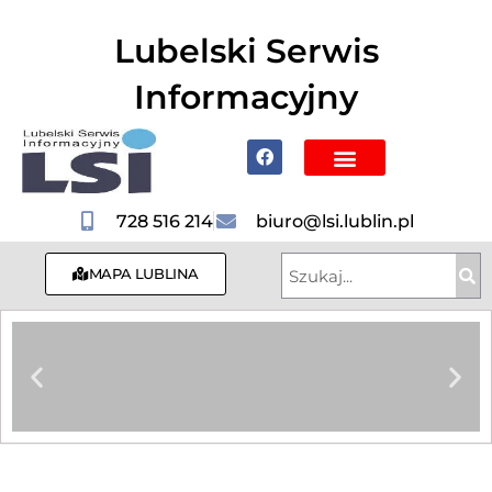
do
treści
Lubelski Serwis
Informacyjny
Poznaj Lublin i region
728 516 214
biuro@lsi.lublin.pl
MAPA LUBLINA