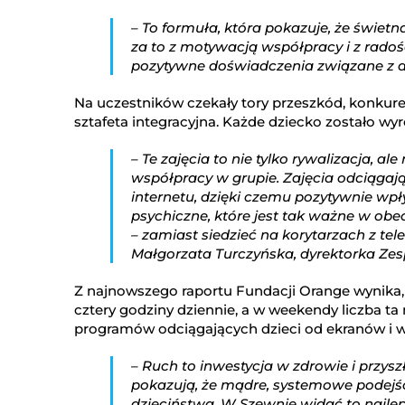
– To formuła, która pokazuje, że świet
za to z motywacją współpracy i z radośc
pozytywne doświadczenia związane z ak
Na uczestników czekały tory przeszkód, konkure
sztafeta integracyjna. Każde dziecko zostało wy
– Te zajęcia to nie tylko rywalizacja, a
współpracy w grupie. Zajęcia odciągaj
internetu, dzięki czemu pozytywnie wpływ
psychiczne, które jest tak ważne w ob
– zamiast siedzieć na korytarzach z tel
Małgorzata Turczyńska, dyrektorka Zes
Z najnowszego raportu Fundacji Orange wynika, 
cztery godziny dziennie, a w weekendy liczba t
programów odciągających dzieci od ekranów i w
– Ruch to inwestycja w zdrowie i przysz
pokazują, że mądre, systemowe podejśc
dzieciństwa. W Szewnie widać to najlepi