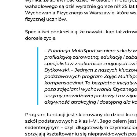
wahadłowego są dziś wyraźnie gorsze niż 25 lat
Wychowania Fizycznego w Warszawie, które ws
fizycznej uczniów.
Specjaliści podkreślają, że nawyki i kapitał zd
dorosłe życie.
– Fundacja MultiSport wspiera szkoły
profilaktykę zdrowotną, edukację i za
specjalistów znakomicie znających ćwi
Dytkowski. – Jednym z naszych kluczo
podstawowych program Zajęć MultiSpo
kompensacyjnej. To bezpłatna inicjaty
poza zajęciami wychowania fizyczneg
uczymy prawidłowej postawy i rozwija
aktywność atrakcyjną i dostępną dla k
Program fundacji jest skierowany do dzieci ko
szkół podstawowych z klas I–VI. Jego celem je
sedenteryjnym – czyli długotrwałym czynnościo
sprzyjają kształtowaniu się nieprawidłowych pos