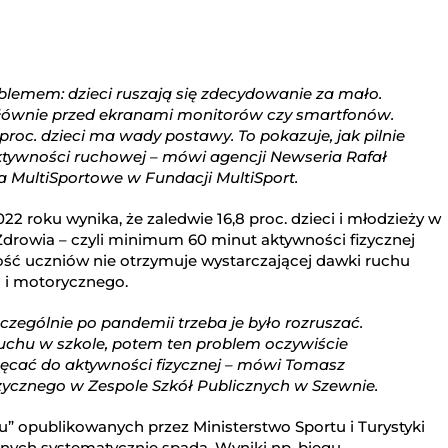
lemem: dzieci ruszają się zdecydowanie za mało.
 głównie przed ekranami monitorów czy smartfonów.
 proc. dzieci ma wady postawy. To pokazuje, jak pilnie
ywności ruchowej – mówi agencji Newseria Rafał
a MultiSportowe w Fundacji MultiSport.
2 roku wynika, że zaledwie 16,8 proc. dzieci i młodzieży w
 Zdrowia – czyli minimum 60 minut aktywności fizycznej
ość uczniów nie otrzymuje wystarczającej dawki ruchu
 i motorycznego.
zczególnie po pandemii trzeba je było rozruszać.
chu w szkole, potem ten problem oczywiście
achęcać do aktywności fizycznej – mówi Tomasz
zycznego w Zespole Szkół Publicznych w Szewnie.
” opublikowanych przez Ministerstwo Sportu i Turystyki
nych systematycznie spada. Wyniki np. biegu