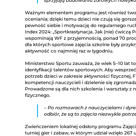
sprzyjają budowaniu zdrowych nawyk
Ważnym elementem programu jest również twor
oceniania; dzięki temu dzieci nie czują się gorsz
pewność siebie i motywację do regularnego ruch
Index 2024: „Sportkrastynacja. Jak (nie) ćwiczą 
wspominają WF z przyjemnością, ponad 70 proc. 
dla których sportowe zajęcia szkolne były przy
aktywność co najmniej raz w tygodniu.
Ministerstwo Sportu zauważa, że wiek 5–10 lat t
identyfikacji talentów sportowych. Aby wesprze
potrzeb dzieci w zakresie aktywności fizycznej,
kompetencji nauczycieli i dzielenie się zgrom
Prowadzone są dla nich szkolenia i warsztaty 
fizycznego.
– Po rozmowach z nauczycielami i dyr
odbiór, że są to zajęcia niezwykle potr
Zwieńczeniem lokalnej odsłony programu Zajęci
turniej gier i zabaw, w którym udział wzięło 26