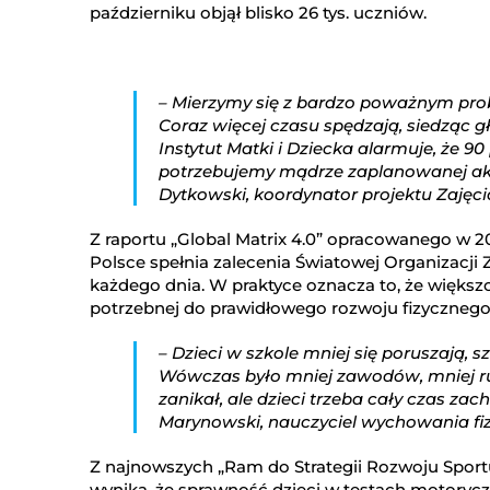
październiku objął blisko 26 tys. uczniów.
– Mierzymy się z bardzo poważnym prob
Coraz więcej czasu spędzają, siedząc
Instytut Matki i Dziecka alarmuje, że 90
potrzebujemy mądrze zaplanowanej akt
Dytkowski, koordynator projektu Zajęci
Z raportu „Global Matrix 4.0” opracowanego w 202
Polsce spełnia zalecenia Światowej Organizacji
każdego dnia. W praktyce oznacza to, że większ
potrzebnej do prawidłowego rozwoju fizycznego
– Dzieci w szkole mniej się poruszają, s
Wówczas było mniej zawodów, mniej ru
zanikał, ale dzieci trzeba cały czas z
Marynowski, nauczyciel wychowania fi
Z najnowszych „Ram do Strategii Rozwoju Sportu
wynika, że sprawność dzieci w testach motorycz