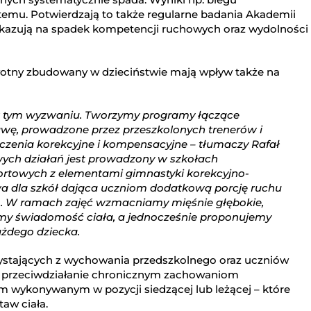
 temu. Potwierdzają to także regularne badania Akademii
kazują na spadek kompetencji ruchowych oraz wydolności
rowotny zbudowany w dzieciństwie mają wpływ także na
 w tym wyzwaniu. Tworzymy programy łączące
bawę, prowadzone przez przeszkolonych trenerów i
czenia korekcyjne i kompensacyjne – tłumaczy Rafał
wych działań jest prowadzony w szkołach
rtowych z elementami gimnastyki korekcyjno-
wa dla szkół dająca uczniom dodatkową porcję ruchu
o. W ramach zajęć wzmacniamy mięśnie głębokie,
my świadomość ciała, a jednocześnie proponujemy
ażdego dziecka.
rzystających z wychowania przedszkolnego oraz uczniów
st przeciwdziałanie chronicznym zachowaniom
m wykonywanym w pozycji siedzącej lub leżącej – które
taw ciała.