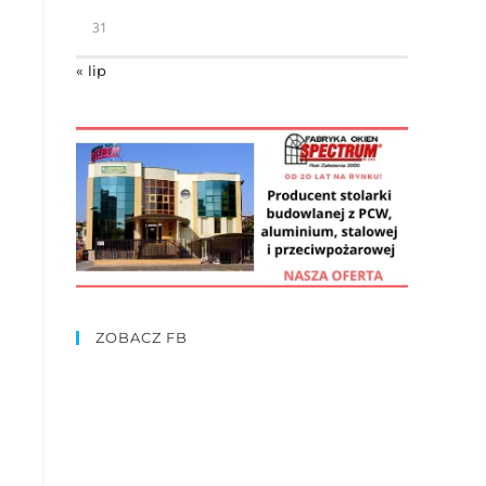
31
« lip
ZOBACZ FB