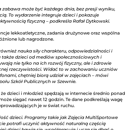
na zabawa może być każdego dnia, bez presji wyniku,
ią. To wydarzenie integruje dzieci i pokazuje
tywnością fizyczną – podkreśla Rafał Dytkowski.
ncje lekkoatletyczne, zadania drużynowe oraz wspólna
różnione lub nagrodzone.
le również nauka siły charakteru, odpowiedzialności i
ą także dzieci od mediów społecznościowych i
ają nie tylko na ich rozwój fizyczny, ale i zdrowie
ecnej rzeczywistości. Widać to w zachowaniu uczniów
efonami, chętniej biorą udział w zajęciach – mówi
połu Szkół Publicznych w Szewnie.
że dzieci i młodzież spędzają w internecie średnio ponad
a może sięgać nawet 12 godzin. Te dane podkreślają wagę
prowadzających je w świat ruchu.
łość dzieci. Programy takie jak Zajęcia MultiSportowe
ie potrafi uczynić aktywność naturalną częścią
ej: dzieci bawią się, współpracują i uczą się dbać o