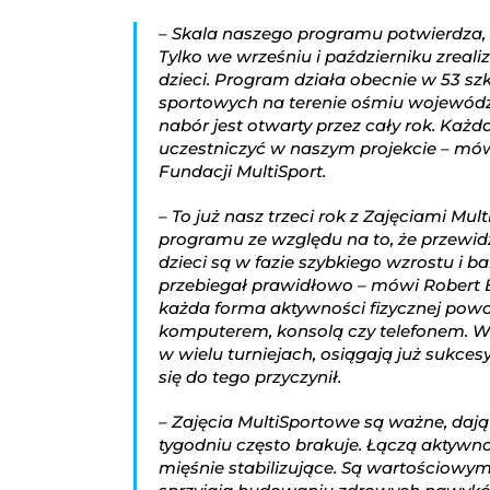
– Skala naszego programu potwierdza, 
Tylko we wrześniu i październiku zrealiz
dzieci. Program działa obecnie w 53 
sportowych na terenie ośmiu województ
nabór jest otwarty przez cały rok. Ka
uczestniczyć w naszym projekcie – mów
Fundacji MultiSport.
– To już nasz trzeci rok z Zajęciami M
programu ze względu na to, że przewidzi
dzieci są w fazie szybkiego wzrostu i b
przebiegał prawidłowo – mówi Robert 
każda forma aktywności fizycznej powod
komputerem, konsolą czy telefonem. Wid
w wielu turniejach, osiągają już sukce
się do tego przyczynił.
– Zajęcia MultiSportowe są ważne, daj
tygodniu często brakuje. Łączą aktywn
mięśnie stabilizujące. Są wartościowy