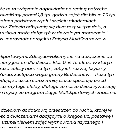
że to rozwiązanie odpowiada na realną potrzebę.
owaliśmy ponad 1,8 tys. godzin zajęć dla blisko 26 tys.
szkołach podstawowych i sześciu akademiach
w. Zajęcia odbywają się dwa razy w tygodniu, a
żda szkoła może dołączyć w dowolnym momencie i
i koordynator projektu Zajęcia MultiSportowe w
ultiSportowymi. Zdecydowaliśmy się na dołączenie do
any jest on dla dzieci z klas 0–6. To okres, w którym
ardzo zależy nam na tym, żeby ich rozwój fizyczny
Burda, zastępca wójta gminy Bodzechów. – Poza tym
uje, że dzieci coraz mniej czasu spędzają przed
zimy tego efekty, dlatego że nasze dzieci rywalizują
sy i myślę, że program Zajęć MultiSportowych znacznie
ą dzieciom dodatkową przestrzeń do ruchu, której w
ość z ćwiczeniami dbającymi o kręgosłup, postawę i
m uzupełnieniem zajęć wychowania fizycznego i