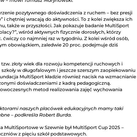
ów – mówi Tomasz Marynowski.
zenie pozytywnego doświadczenia z ruchem – bez presji
e” i chętniej wracają do aktywności. To z kolei zwiększa ich
u, także w przyszłości. Jak pokazuje badanie MultiSport
Polacy?”, wśród aktywnych fizycznie dorosłych, którzy
ćwiczy co najmniej raz w tygodniu. Z kolei wśród osób,
krym obowiązkiem, zaledwie 20 proc. podejmuje dziś
o tzw. złoty wiek dla rozwoju kompetencji ruchowych i
ć szkoły w długofalowym i jeszcze szerszym zaopiekowaniu
 Fundacja MultiSport kładzie również nacisk na wzmacnianie
adzonymi doświadczeniami z kadrą pedagogiczną.
z nowoczesnych metod realizowania zajęć wychowania
ektorami naszych placówek edukacyjnych mamy taki
zebne – podkreśla Robert Burda.
a MultiSportowe w Szewnie był MultiSport Cup 2025 –
7 uczniów z pięciu szkół podstawowych.