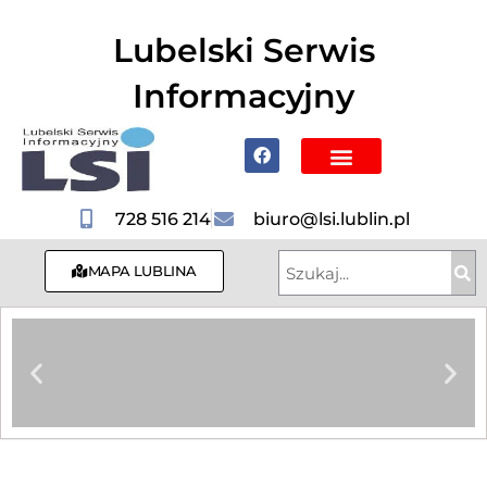
do
treści
Lubelski Serwis
Informacyjny
Poznaj Lublin i region
728 516 214
biuro@lsi.lublin.pl
MAPA LUBLINA