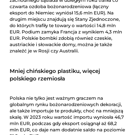
zachodniego sąsiada w ubiegłym roku trafiła co
czwarta ozdoba bożonarodzeniowa (łączny
eksport do Niemiec wyniósł 15,6 mln EUR). Na
drugim miejscu znajdują się Stany Zjednoczone,
do których trafiły te towary o wartości 14,8 mln
EUR. Podium zamyka Francja z wynikiem 4,3 mln
EUR. Polskie bombki zdobią również czeskie,
austriackie i słowackie domy, można je także
znaleźć je w Rosji czy Australii.
Mniej chińskiego plastiku, więcej
polskiego rzemiosła
Polska nie tylko jest ważnym graczem na
globalnym rynku bożonarodzeniowych dekoracji,
ale także importuje te produkty, choć na mniejszą
skalę. W 2023 roku wartość importu wyniosła 46,7
mln EUR, podczas gdy eksport osiągnął aż 68,2
mln EUR, co daje nam dodatnie saldo na poziomie