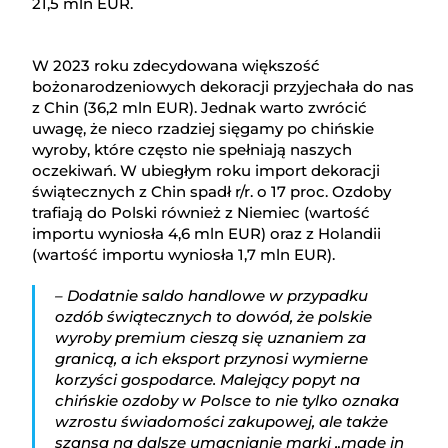
21,5 mln EUR.
W 2023 roku zdecydowana większość
bożonarodzeniowych dekoracji przyjechała do nas
z Chin (36,2 mln EUR). Jednak warto zwrócić
uwagę, że nieco rzadziej sięgamy po chińskie
wyroby, które często nie spełniają naszych
oczekiwań. W ubiegłym roku import dekoracji
świątecznych z Chin spadł r/r. o 17 proc. Ozdoby
trafiają do Polski również z Niemiec (wartość
importu wyniosła 4,6 mln EUR) oraz z Holandii
(wartość importu wyniosła 1,7 mln EUR).
– Dodatnie saldo handlowe w przypadku
ozdób świątecznych to dowód, że polskie
wyroby premium cieszą się uznaniem za
granicą, a ich eksport przynosi wymierne
korzyści gospodarce. Malejący popyt na
chińskie ozdoby w Polsce to nie tylko oznaka
wzrostu świadomości zakupowej, ale także
szansa na dalsze umacnianie marki „made in