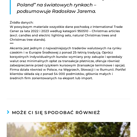
Poland” na światowych rynkach –
podsumowuje Radosław Jarema.
Źródła danych:
W powyższym materiale wszystkie dane pochodzą z International Trade
Cener za lata 2022 i 2023 według kategorii 950510 – Christmas articles
(excl. candles and electric lighting sets, natural Christmas trees and
Christmas tree stands).
***
Akcenta jest jednym z najważniejszych traderów walutowych na rynku
czeskim i w Europie Środkowej z ponad 25-letnią tradycją. Oprócz
korzystnych indywidualnych kursów wymiany przy zakupie i sprzedaży
walut oraz minimalnych opłat za transakcje płatnicze, oferuje również
zabezpieczenie przed ryzykiem kursowym (transakcje terminowe i opcje).
Firma działa również w Polsce, na Węgrzech, Słowacji i w Rumunii. Portfel
klientów składa się z ponad 54 000 podmiotów, głównie małych i
średnich firm zorientowanych na eksport lub import.
MOŻE CI SIĘ SPODOBAĆ RÓWNIEŻ