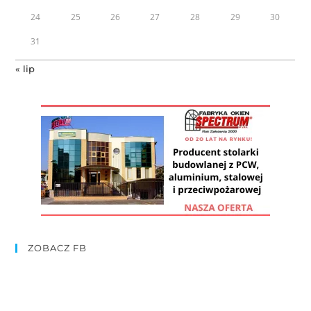
24
25
26
27
28
29
30
31
« lip
ZOBACZ FB