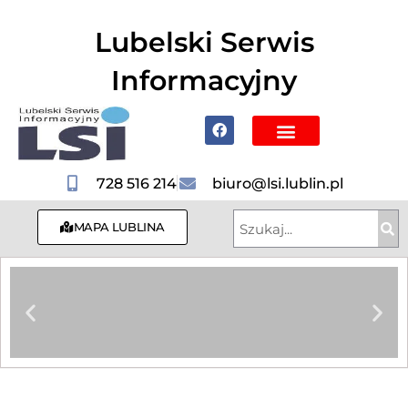
do
treści
Lubelski Serwis
Informacyjny
Poznaj Lublin i region
728 516 214
biuro@lsi.lublin.pl
MAPA LUBLINA