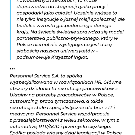
nowoczesnych sektorach, to może
doprowadzić do stagnacji rynku pracy i
gospodarki jako całości. Uczelnie wyższe to
nie tylko instytucje o jasnej misji społecznej, ale
budulce wzrostu gospodarczego danego
kraju. Na świecie świetnie sprawdza się model
partnerstwa publiczno-prywatnego, który w
Polsce niemal nie występuje, co jest dużą
słabością naszych uniwersytetów –
podsumowuje Krzysztof Inglot.
***
Personnel Service S.A. to spółka
wyspecjalizowana w rozwiązaniach HR. Główne
obszary działania to rekrutacje pracowników z
Ukrainy na potrzeby pracodawców w Polsce,
outsourcing, praca tymczasowa, a także
rekrutacje stałe i specjalistyczne dla branż IT i
medycyna. Personnel Service współpracuje
z przedsiębiorstwami z wielu sektorów, w tym z
automotive, RTV/AGD i przemysłu ciężkiego.
Spółka posiada własny dział legalizacji w Polsce,