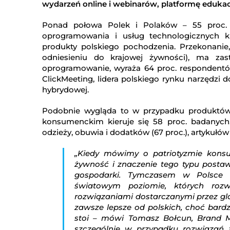
wydarzeń online i webinarów, platformę eduka
Ponad połowa Polek i Polaków – 55 proc. 
oprogramowania i usług technologicznych ki
produkty polskiego pochodzenia. Przekonanie,
odniesieniu do krajowej żywności), ma za
oprogramowanie, wyraża 64 proc. respondentó
ClickMeeting, lidera polskiego rynku narzędzi 
hybrydowej.
Podobnie wygląda to w przypadku produktów 
konsumenckim kieruje się 58 proc. badanych.
odzieży, obuwia i dodatków (67 proc.), artykułów
„Kiedy mówimy o patriotyzmie konsu
żywność i znaczenie tego typu postawy
gospodarki. Tymczasem w Polsce t
światowym poziomie, których roz
rozwiązaniami dostarczanymi przez glo
zawsze lepsze od polskich, choć bardz
stoi – mówi Tomasz Bołcun, Brand M
szczególnie w przypadku rozwiązań