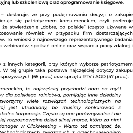
cyjną lub szkoleniową oraz oprogramowanie księgowe.
– deklaruje, że przy podejmowaniu decyzji o zakupie
eruje się patriotyzmem konsumenckim, czyli preferuje
 że stwierdzenie „dobre, bo polskie” (często używane w
stosowanie również w przypadku firm dostarczających
w. To wnioski z najnowszego reprezentatywnego badania
do webinarów, spotkań online oraz wsparcia pracy zdalnej i
z innych kategorii, przy których wyborze patriotyzmem
 W tej grupie taka postawa najczęściej dotyczy zakupu
 spożywczych (65 proc.) oraz sprzętu RTV i AGD (47 proc.).
menckim, to najczęściej przychodzi nam na myśl
 dla polskiego rolnictwa, pomijając inne dziedziny
worzymy wiele rozwiązań technologicznych na
wój jest utrudniony, bo musimy konkurować z
balne korporacje. Często są one porównywalne i nie
iej rozpoznawalne dzięki silnej marce, która za nimi
anager w ClickMeeting – Warto też pamiętać, że,
 technologicznych związanych z przechowywaniem