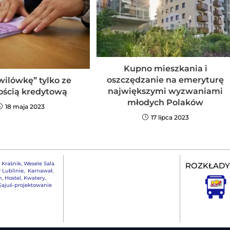
Kupno mieszkania i
oszczędzanie na emeryturę
wilówkę” tylko ze
największymi wyzwaniami
ością kredytową
młodych Polaków
18 maja 2023
17 lipca 2023
,
Kraśnik
,
Wesele Sala
ROZKŁADY
 Lublinie
,
Karnawał
,
m
,
Hostel, Kwatery
,
ajuś-projektowanie