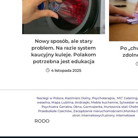
Nowy sposób, ale stary
problem. Na razie system
Po „ch
kaucyjny kuleje. Polakom
zdoln
potrzebna jest edukacja
4 listopada 2025
Noclegi w Polsce
,
Kazimierz Dolny
,
Psychoterapia
,
MC’ Catering
weselna
,
Mapa Lublina
,
Andrzejki
,
Meble kuchenne
,
Sylwester w
Psychiatra Geriatra
,
Okna
,
Garmażerka
,
Hurtownia stali Cheł
Przedszkole Czechów
,
Zarządzanie nieruchomościami,
Monika G
stron internetowych,strony internetowe
RODO