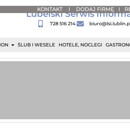
KONTAKT
I
DODAJ FIRMĘ
I
R
Lubelski Serwis Inform
728 516 214
biuro@lsi.lublin.p
ION
ŚLUB I WESELE
HOTELE, NOCLEGI
GASTRON