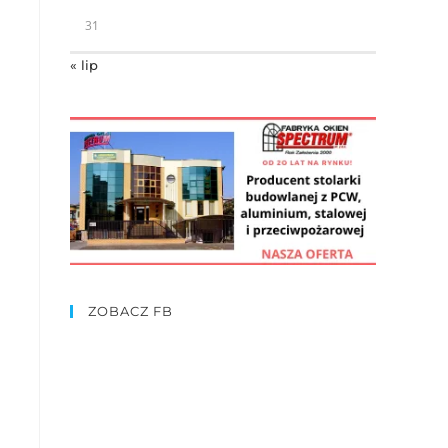
31
« lip
ZOBACZ FB